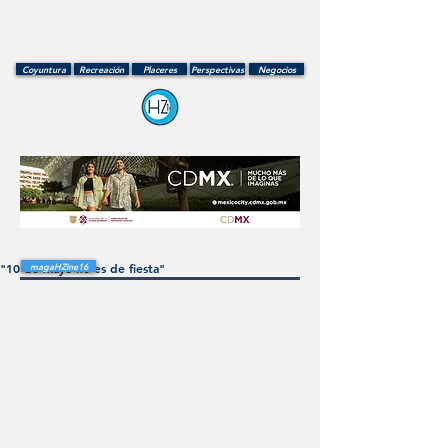
Coyuntura
Recreación
Placeres
Perspectivas
Negocios
"10 de mayo no es de fiesta"
magaHZine16