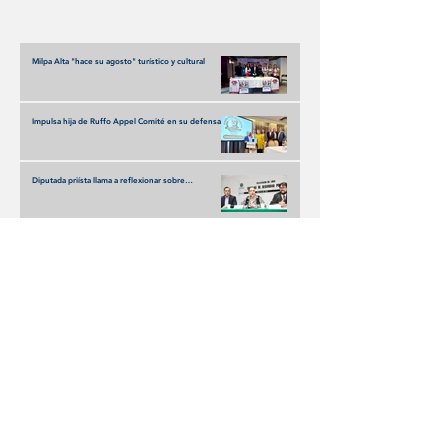
Taxco
de Primavera d
con un llamado 
cooperación gl
Milpa Alta "hace su agosto" turístico y cultural
Impulsa hija de Ruffo Appel Comité en su defensa
con respaldo de fundadores de Somos MX
Diputada priísta llama a reflexionar sobre
imposiciones oficialistas
Disfruta
Olivia Wald enciende la escena con Otra Que
Arde: El desamor Pop al más puro estilo de la
narrativa estadounidense
Terremoto en los Banquillos: La Liga MX Reinventa
sus Liderazgos para el Apertura 2026
UEFA y FIFA: la disputa que amenaza con
fracturar al fútbol mundial