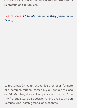
con difusión a través de los canales oficiales de la 
Secretaría de Cultura local.
Leé también: 
El Tecate Emblema 2026, presenta su 
Line up
La presentación es un espectáculo de gran formato 
que combina música, comedia y el  estilo noticioso 
de 31 Minutos, donde los  personajes como Tulio 
Triviño, Juan Carlos Bodoque, Patana y Calcetín con 
Rombos Man, harán gozar a los presentes.