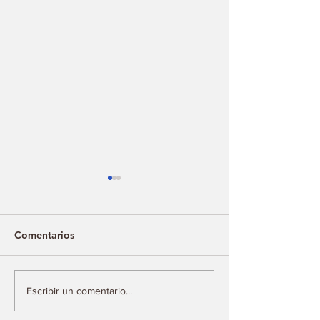
Comentarios
XI edición del Festival
La directora de
Escribir un comentario...
Internacional del Cine de
inaugura las Re