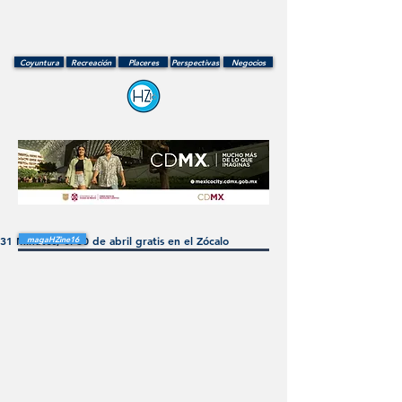
Coyuntura
Recreación
Placeres
Perspectivas
Negocios
31 Minutos, el 30 de abril gratis en el Zócalo
magaHZine16