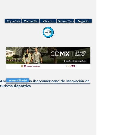
Coyuntura
Recreación
Placeres
Perspectivas
Negocios
Anuncian concurso iberoamericano de innovación en
magaHZine16
turismo deportivo