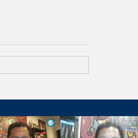
 de la
Guanajuato, de los mejore
cien destinos de México