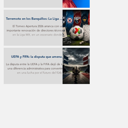
transforma el desamor en una poderosa
experiencia pop y marca un nuevo paso en
su proyección internacional.
Terremoto en los Banquillos: La Liga MX
Reinventa sus Liderazgos para el
El Torneo Apertura 2026 arranca con una
Apertura 2026
importante renovación de directores técnicos
en la Liga MX, en un escenario donde la
estrategia y los nuevos proyectos buscarán
marcar la diferencia desde la primera jornada.
UEFA y FIFA: la disputa que amenaza
con fracturar al fútbol mundial
La disputa entre la UEFA y la FIFA dejó de ser
una diferencia administrativa para convertirse
en una lucha por el futuro del fútbol.
Mientras una apuesta por nuevos modelos
de negocio, la otra advierte sobre los riesgos
de poner el aspecto comercial por encima
del deportivo.