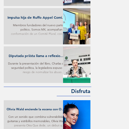
Impulsa hija de Ruffo Appel Comité
en su defensa con respaldo de
Miembros fundadores del nuevo partido
fundadores de Somos MX
politico, Somos MX, acompañan la
conformación de un Comité Plural, con el
que buscan ejercer presión para conseguir
trato digno contra lo que consideran materia
de persecución.
Diputada priísta llama a reflexionar
sobre imposiciones oficialistas
Durante la presentación del libro, Charlas de
seguridad política, la legisladora expuso el
riesgo de normalizar los abusos e
imposiciones oficialistas.
Disfruta
Olivia Wald enciende la escena con Otra
Que Arde: El desamor Pop al más puro
Con un sonido que combina vulnerabilidad,
estilo de la narrativa estadounidense
guitarras y estribillos memorables, Olivia Wald
presenta Otra Que Arde, un debut que