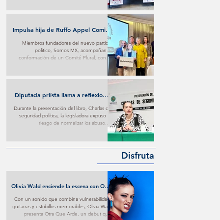
Impulsa hija de Ruffo Appel Comité
en su defensa con respaldo de
Miembros fundadores del nuevo partido
fundadores de Somos MX
politico, Somos MX, acompañan la
conformación de un Comité Plural, con el
que buscan ejercer presión para conseguir
trato digno contra lo que consideran materia
de persecución.
Diputada priísta llama a reflexionar
sobre imposiciones oficialistas
Durante la presentación del libro, Charlas de
seguridad política, la legisladora expuso el
riesgo de normalizar los abusos e
imposiciones oficialistas.
Disfruta
Olivia Wald enciende la escena con Otra
Que Arde: El desamor Pop al más puro
Con un sonido que combina vulnerabilidad,
estilo de la narrativa estadounidense
guitarras y estribillos memorables, Olivia Wald
presenta Otra Que Arde, un debut que