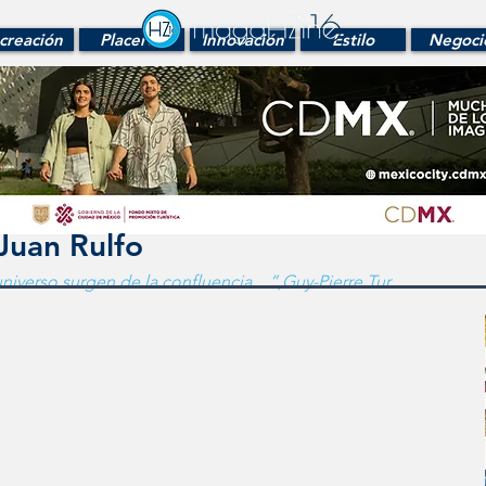
creación
Placeres
Innovación
Estilo
Negoci
Juan Rulfo
 universo surgen de la confluencia…”,Guy-Pierre Tur.