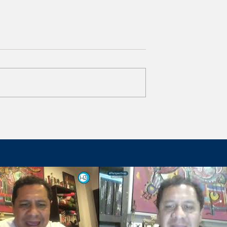
Naxos en el
Concurso Punto de Partida
e Alarcón
54 convoca a estudiantes
de instituciones de todo el
país