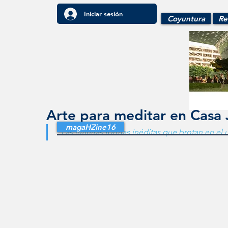
Iniciar sesión
Coyuntura
Re
Arte para meditar en Casa 
magaHZine16
“Las infinitas formas inéditas que brotan en el