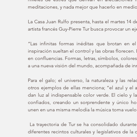
meditaciones, y nada mejor que hacerlo en medio 
La Casa Juan Rulfo presenta, hasta el martes 14 de
artista francés Guy-Pierre Tur busca provocar un eje
“Las infinitas formas inéditas que brotan en el
inspiración sueltan el control y las obras florecen
en confluencias. Formas, letras, símbolos, colores 
a una nueva visión del mundo, acompañada de inno
Para el galo; el universo, la naturaleza y las r
otros ejemplos de ellas menciona; “el azul y el a
dan luz al indispensable color verde. El cielo y l
confiados, creando un sorprendente y único hor
unen en una misma melodía la música toma vuelo y
 La trayectoria de Tur se ha consolidado durante cuatro décadas en las que su obra ha transitado en 
diferentes recintos culturales y legislativos de la