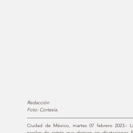
Redacción 
Foto: Cortesía.  
Ciudad de México, martes 07 febrero 2023.- La 
niveles de estrés que derivan en afectaciones 