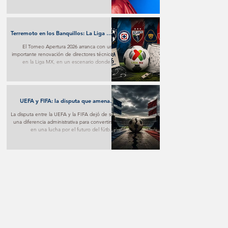
transforma el desamor en una poderosa
experiencia pop y marca un nuevo paso en
su proyección internacional.
Terremoto en los Banquillos: La Liga MX
Reinventa sus Liderazgos para el
El Torneo Apertura 2026 arranca con una
Apertura 2026
importante renovación de directores técnicos
en la Liga MX, en un escenario donde la
estrategia y los nuevos proyectos buscarán
marcar la diferencia desde la primera jornada.
UEFA y FIFA: la disputa que amenaza
con fracturar al fútbol mundial
La disputa entre la UEFA y la FIFA dejó de ser
una diferencia administrativa para convertirse
en una lucha por el futuro del fútbol.
Mientras una apuesta por nuevos modelos
de negocio, la otra advierte sobre los riesgos
de poner el aspecto comercial por encima
del deportivo.