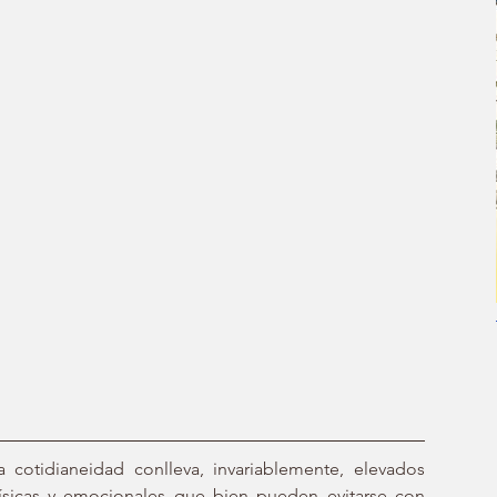
cotidianeidad conlleva, invariablemente, elevados 
físicas y emocionales que bien pueden evitarse con 