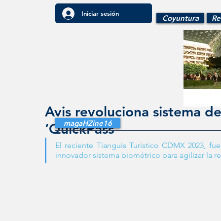
Iniciar sesión
Coyuntura
Re
Avis revoluciona sistema d
magaHZine16
‘QuickPass’
El reciente Tianguis Turístico CDMX 2023, fue
innovador sistema biométrico para agilizar la r