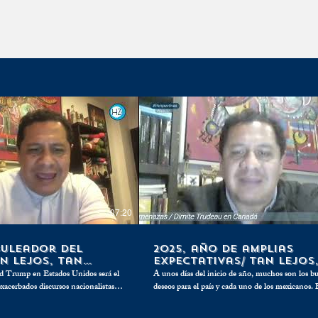
ocálido se
Sostenibilidad, el futuro de
n Tianguis
la industria aeronáutica
07:20
buleador del
2025, año de amplias
an Lejos, Tan
expectativas/ Tan Lejos
Cerca
d Trump en Estados Unidos será el
A unos días del inicio de año, muchos son los b
exacerbados discursos nacionalistas
deseos para el país y cada uno de los mexicanos.
da enfrentar los embates
quienes piden seguridad o encontrar a sus desapa
iales que el magnate ya anunció,
otros piden mejor economía y hay quienes se pr