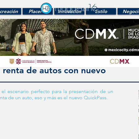
creación
Placeres
Innovación
Estilo
Negoci
e renta de autos con nuevo
 el escenario perfecto para la presentación de un 
enta de un auto, eso y más es el nuevo QuickPass. 