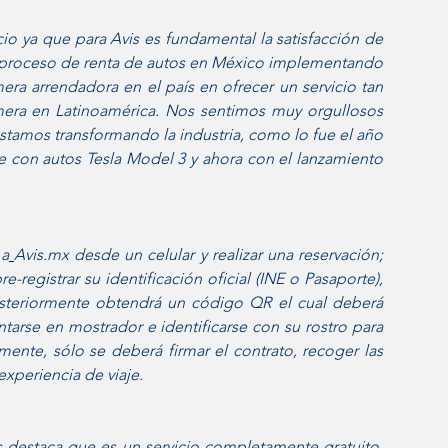
o ya que para Avis es fundamental la satisfacción de 
l proceso de renta de autos en México implementando 
ra arrendadora en el país en ofrecer un servicio tan 
era en Latinoamérica. Nos sentimos muy orgullosos 
amos transformando la industria, como lo fue el año 
e con autos Tesla Model 3 y ahora con el lanzamiento 
 a
Avis.mx desde un celular y realizar una reservación; 
-registrar su identificación oficial (INE o Pasaporte), 
osteriormente obtendrá un código QR el cual deberá 
tarse en mostrador e identificarse con su rostro para 
mente, sólo se deberá firmar el contrato, recoger las 
experiencia de viaje.    
destaca que es un servicio completamente gratuito, 