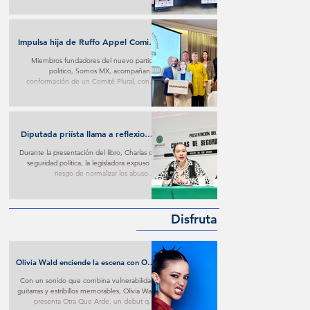
Impulsa hija de Ruffo Appel Comité
en su defensa con respaldo de
Miembros fundadores del nuevo partido
fundadores de Somos MX
politico, Somos MX, acompañan la
conformación de un Comité Plural, con el
que buscan ejercer presión para conseguir
trato digno contra lo que consideran materia
de persecución.
Diputada priísta llama a reflexionar
sobre imposiciones oficialistas
Durante la presentación del libro, Charlas de
seguridad política, la legisladora expuso el
riesgo de normalizar los abusos e
imposiciones oficialistas.
Disfruta
Olivia Wald enciende la escena con Otra
Que Arde: El desamor Pop al más puro
Con un sonido que combina vulnerabilidad,
estilo de la narrativa estadounidense
guitarras y estribillos memorables, Olivia Wald
presenta Otra Que Arde, un debut que