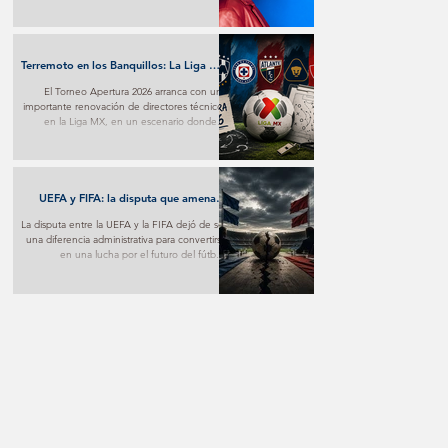
transforma el desamor en una poderosa
experiencia pop y marca un nuevo paso en
su proyección internacional.
Terremoto en los Banquillos: La Liga MX
Reinventa sus Liderazgos para el
El Torneo Apertura 2026 arranca con una
Apertura 2026
importante renovación de directores técnicos
en la Liga MX, en un escenario donde la
estrategia y los nuevos proyectos buscarán
marcar la diferencia desde la primera jornada.
UEFA y FIFA: la disputa que amenaza
con fracturar al fútbol mundial
La disputa entre la UEFA y la FIFA dejó de ser
una diferencia administrativa para convertirse
en una lucha por el futuro del fútbol.
Mientras una apuesta por nuevos modelos
de negocio, la otra advierte sobre los riesgos
de poner el aspecto comercial por encima
del deportivo.