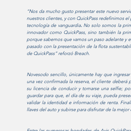
“Nos da mucho gusto presentar este nuevo servici
nuestros clientes, y con QuickPass redefinimos e
tecnología de vanguardia
. 
No solo somos la prime
innovador como QuickPass, sino también la prim
porque sabemos que vamos un paso adelante y est
pasado con la presentación de la flota sustentabl
de QuickPass” reforzó Breach.   
Novesodo sencillo, únicamente hay que ingresar
una vez confirmada la reserva, el cliente deberá pre
su licencia de conducir y tomarse una selfie; p
guardar para que, el día de su viaje, pueda presen
validar la identidad e información de renta. Final
llaves del auto y subirse para disfrutar de la mejor 
Entre las numerosas bondades de Avis QuickPass 