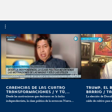
Expo CESVI se actualiza
Turismo hidr
con nuevas tecnologías
fortaleció e
Turístico
01:41
Carencias de las cuatro
Trump, el 
transformaciones / Y tú,
barrio / T
¿cómo lo dirías?
Cerca
Desde las motivaciones que derivaron en la lucha
La elección de Donal
independentista, la clase política de la entonces Nueva
caldo de cultivo para 
España y ahora México, no ha entendido plenamente las
con los que se preten
más profundas razones que movilizan al vulgo mexicano,
diplomáticos y comerc