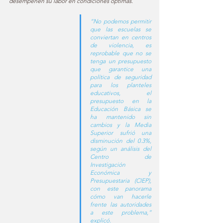
desempeñen su labor en condiciones óptimas.
“No podemos permitir 
que las escuelas se 
conviertan en centros 
de violencia, es 
reprobable que no se 
tenga un presupuesto 
que garantice una 
política de seguridad 
para los planteles 
educativos, el 
presupuesto en la 
Educación Básica se 
ha mantenido sin 
cambios y la Media 
Superior sufrió una 
disminución del 0.3%, 
según un análisis del 
Centro de 
Investigación 
Económica y 
Presupuestaria (CIEP), 
con este panorama 
cómo van hacerle 
frente las autoridades 
a este problema,” 
explicó.