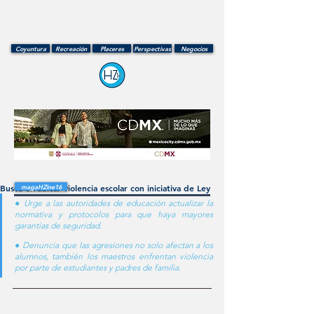
Coyuntura
Recreación
Placeres
Perspectivas
Negocios
Busca erradicar violencia escolar con iniciativa de Ley
magaHZine16
● Urge a las autoridades de educación actualizar la 
normativa y protocolos para que haya mayores 
garantías de seguridad.
● Denuncia que las agresiones no solo afectan a los 
alumnos, también los maestros enfrentan violencia 
por parte de estudiantes y padres de familia.