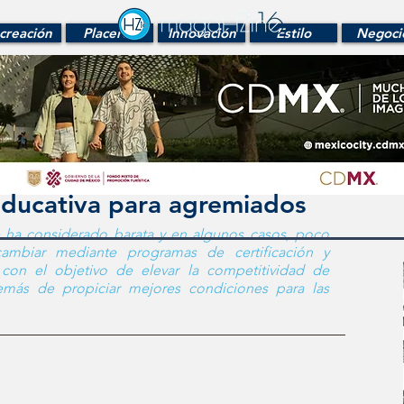
creación
Placeres
Innovación
Estilo
Negoci
ducativa para agremiados
ha considerado barata y en algunos casos, poco 
ambiar mediante programas de certificación y 
 con el objetivo de elevar la competitividad de 
emás de propiciar mejores condiciones para las 