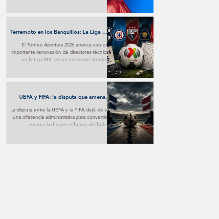
transforma el desamor en una poderosa
experiencia pop y marca un nuevo paso en
su proyección internacional.
Terremoto en los Banquillos: La Liga MX
Reinventa sus Liderazgos para el
El Torneo Apertura 2026 arranca con una
Apertura 2026
importante renovación de directores técnicos
en la Liga MX, en un escenario donde la
estrategia y los nuevos proyectos buscarán
marcar la diferencia desde la primera jornada.
UEFA y FIFA: la disputa que amenaza
con fracturar al fútbol mundial
La disputa entre la UEFA y la FIFA dejó de ser
una diferencia administrativa para convertirse
en una lucha por el futuro del fútbol.
Mientras una apuesta por nuevos modelos
de negocio, la otra advierte sobre los riesgos
de poner el aspecto comercial por encima
del deportivo.