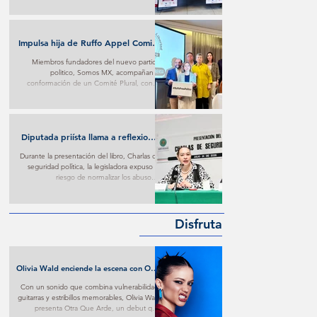
Impulsa hija de Ruffo Appel Comité
en su defensa con respaldo de
Miembros fundadores del nuevo partido
fundadores de Somos MX
politico, Somos MX, acompañan la
conformación de un Comité Plural, con el
que buscan ejercer presión para conseguir
trato digno contra lo que consideran materia
de persecución.
Diputada priísta llama a reflexionar
sobre imposiciones oficialistas
Durante la presentación del libro, Charlas de
seguridad política, la legisladora expuso el
riesgo de normalizar los abusos e
imposiciones oficialistas.
Disfruta
Olivia Wald enciende la escena con Otra
Que Arde: El desamor Pop al más puro
Con un sonido que combina vulnerabilidad,
estilo de la narrativa estadounidense
guitarras y estribillos memorables, Olivia Wald
presenta Otra Que Arde, un debut que