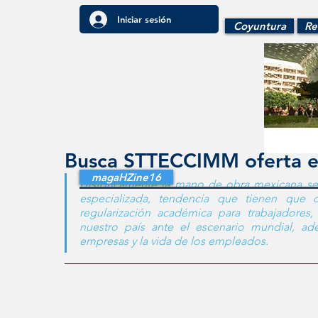
Iniciar sesión
Coyuntura
Re
Busca STTECCIMM oferta e
magaHZine16
Históricamente la mano de obra mexicana se 
especializada, tendencia que tienen que c
regularización académica para trabajadores,
nuestro país ante el escenario mundial, ad
empresas y la vida de los empleados. 