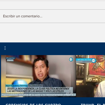
Escribir un comentario...
Advierten riesgo de
Después de 
ciberseguridad en México
¿Quién Sigu
01:41