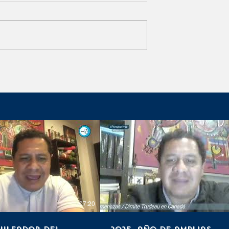
Marx Arriaga
Sube demanda de autos
e?
chinos en México
07:20