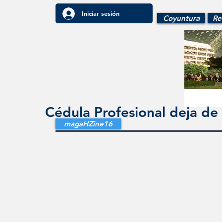
Iniciar sesión
Coyuntura
Re
Cédula Profesional deja de s
magaHZine16