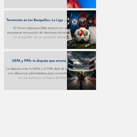
transforma el desamor en una poderosa
experiencia pop y marca un nuevo paso en
su proyección internacional.
Terremoto en los Banquillos: La Liga MX
Reinventa sus Liderazgos para el
El Torneo Apertura 2026 arranca con una
Apertura 2026
importante renovación de directores técnicos
en la Liga MX, en un escenario donde la
estrategia y los nuevos proyectos buscarán
marcar la diferencia desde la primera jornada.
UEFA y FIFA: la disputa que amenaza
con fracturar al fútbol mundial
La disputa entre la UEFA y la FIFA dejó de ser
una diferencia administrativa para convertirse
en una lucha por el futuro del fútbol.
Mientras una apuesta por nuevos modelos
de negocio, la otra advierte sobre los riesgos
de poner el aspecto comercial por encima
del deportivo.