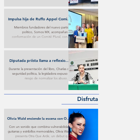
Impulsa hija de Ruffo Appel Comité
en su defensa con respaldo de
Miembros fundadores del nuevo partido
fundadores de Somos MX
politico, Somos MX, acompañan la
conformación de un Comité Plural, con el
que buscan ejercer presión para conseguir
trato digno contra lo que consideran materia
de persecución.
Diputada priísta llama a reflexionar
sobre imposiciones oficialistas
Durante la presentación del libro, Charlas de
seguridad política, la legisladora expuso el
riesgo de normalizar los abusos e
imposiciones oficialistas.
Disfruta
Olivia Wald enciende la escena con Otra
Que Arde: El desamor Pop al más puro
Con un sonido que combina vulnerabilidad,
estilo de la narrativa estadounidense
guitarras y estribillos memorables, Olivia Wald
presenta Otra Que Arde, un debut que