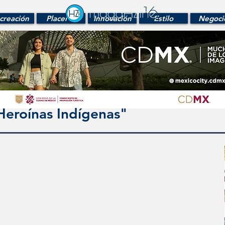
creación
Placeres
Innovación
Estilo
Negoci
Heroínas Indígenas"