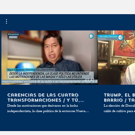
gaseras por manipulación
mantiene por
de precios
objetivo
01:41
Carencias de las cuatro
Trump, el 
transformaciones / Y tú,
barrio / T
¿cómo lo dirías?
Cerca
Desde las motivaciones que derivaron en la lucha
La elección de Donal
independentista, la clase política de la entonces Nueva
caldo de cultivo para 
España y ahora México, no ha entendido plenamente las
con los que se preten
más profundas razones que movilizan al vulgo mexicano,
diplomáticos y comerc
pero han encontrado la manera de convertirlas en tierra
como el clásico buleador del barri
fértil para los más oscuros fines electoreros.
que ello.