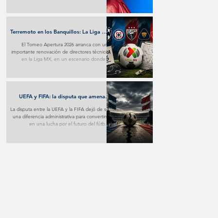
transforma el desamor en una poderosa
experiencia pop y marca un nuevo paso en
su proyección internacional.
Terremoto en los Banquillos: La Liga MX
Reinventa sus Liderazgos para el
El Torneo Apertura 2026 arranca con una
Apertura 2026
importante renovación de directores técnicos
en la Liga MX, en un escenario donde la
estrategia y los nuevos proyectos buscarán
marcar la diferencia desde la primera jornada.
UEFA y FIFA: la disputa que amenaza
con fracturar al fútbol mundial
La disputa entre la UEFA y la FIFA dejó de ser
una diferencia administrativa para convertirse
en una lucha por el futuro del fútbol.
Mientras una apuesta por nuevos modelos
de negocio, la otra advierte sobre los riesgos
de poner el aspecto comercial por encima
del deportivo.