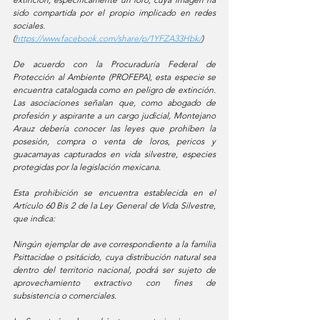
sido compartida por el propio implicado en redes 
sociales. 
(
https://www.facebook.com/share/p/1YFZA33Hbk/
) 
De acuerdo con la Procuraduría Federal de 
Protección al Ambiente (PROFEPA), esta especie se 
encuentra catalogada como en peligro de extinción. 
Las asociaciones señalan que, como abogado de 
profesión y aspirante a un cargo judicial, Montejano 
Arauz debería conocer las leyes que prohíben la 
posesión, compra o venta de loros, pericos y 
guacamayas capturados en vida silvestre, especies 
protegidas por la legislación mexicana.
Esta prohibición se encuentra establecida en el 
Artículo 60 Bis 2 de la Ley General de Vida Silvestre, 
que indica:
Ningún ejemplar de ave correspondiente a la familia 
Psittacidae o psitácido, cuya distribución natural sea 
dentro del territorio nacional, podrá ser sujeto de 
aprovechamiento extractivo con fines de 
subsistencia o comerciales. 