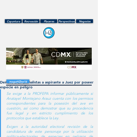
Coyuntura
Recreación
Placeres
Perspectivas
Negocios
Denunciarán animalistas a aspirante a Juez por poseer
magaHZine16
especie en peligro
Se exige a la PROFEPA informar públicamente si 
Anatayel Montejano Arauz cuenta con los permisos 
correspondientes para la posesión del ave en 
cuestión, así como demostrar que su procedencia 
fue legal y en estricto cumplimiento de los 
protocolos que establece la Ley.
Exigen a la autoridad electoral revisión de la 
candidatura de este personaje por la utilización 
política-electorales de especies en peligros de 