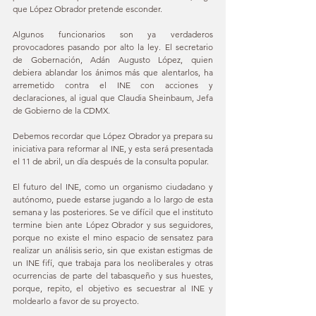
que López Obrador pretende esconder. 
Algunos funcionarios son ya verdaderos 
provocadores pasando por alto la ley. El secretario 
de Gobernación, Adán Augusto López, quien 
debiera ablandar los ánimos más que alentarlos, ha 
arremetido contra el INE con acciones y 
declaraciones, al igual que Claudia Sheinbaum, Jefa 
de Gobierno de la CDMX. 
Debemos recordar que López Obrador ya prepara su 
iniciativa para reformar al INE, y esta será presentada 
el 11 de abril, un día después de la consulta popular. 
El futuro del INE, como un organismo ciudadano y 
autónomo, puede estarse jugando a lo largo de esta 
semana y las posteriores. Se ve difícil que el instituto 
termine bien ante López Obrador y sus seguidores, 
porque no existe el mino espacio de sensatez para 
realizar un análisis serio, sin que existan estigmas de 
un INE fifí, que trabaja para los neoliberales y otras 
ocurrencias de parte del tabasqueño y sus huestes, 
porque, repito, el objetivo es secuestrar al INE y 
moldearlo a favor de su proyecto. 