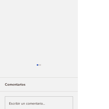
Comentarios
¿Cuál es tu palabra
La escasez tam
Escribir un comentario...