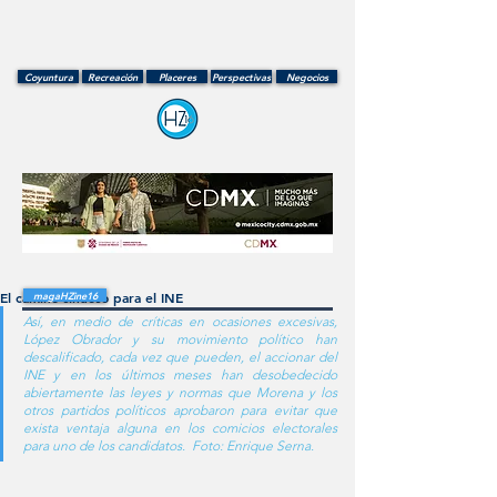
Coyuntura
Recreación
Placeres
Perspectivas
Negocios
El camino sinuoso para el INE
magaHZine16
Así, en medio de críticas en ocasiones excesivas, 
López Obrador y su movimiento político han 
descalificado, cada vez que pueden, el accionar del 
INE y en los últimos meses han desobedecido 
abiertamente las leyes y normas que Morena y los 
otros partidos políticos aprobaron para evitar que 
exista ventaja alguna en los comicios electorales 
para uno de los candidatos.  Foto: Enrique Serna.