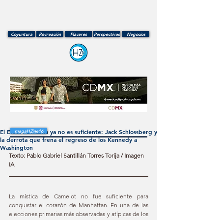
Coyuntura
Recreación
Placeres
Perspectivas
Negocios
El Efecto Dinastía ya no es suficiente: Jack Schlossberg y
magaHZine16
la derrota que frena el regreso de los Kennedy a
Washington
Texto: Pablo Gabriel Santillán Torres Torija / Imagen 
IA
La mística de Camelot no fue suficiente para 
conquistar el corazón de Manhattan. En una de las 
elecciones primarias más observadas y atípicas de los 