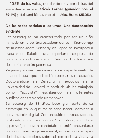
el 
10.8% de los votos
, quedando muy por detrás del 
asambleísta estatal 
Micah Lasher (ganador con el 
39.1%)
 y del también asambleísta 
Alex Bores (35.0%)
.
De las redes sociales a las urnas: Una desconexión 
evidente
Schlossberg se ha caracterizado por ser un niño 
mimado en la política estadounidense.   Siendo hijo 
de la embajadora Kennedy en Japón se incorporo a 
trabajar en Rakuten una importante empresa de 
comercio electrónico y en Suntory Holdings una 
destilería también japonesa.
Regreso para ser funcionario en el departamento de 
Estado hasta que decidió retomar sus estudios 
Doctorándose en Derecho y negocios en la 
universidad de Harvard. A partir de ahí ha trabajado 
como “activista” escribiendo en diferentes 
publicaciones y siendo un tic toker.
Schlossberg, de 33 años, basó gran parte de su 
estrategia en lo que mejor sabe hacer: dominar la 
conversación digital. Con un estilo en redes sociales 
calificado a menudo como "excéntrico, directo y 
agresivo", el joven candidato intentó presentarse 
como un puente generacional, un demócrata capaz 
de hablar sin rodeos sobre el costo de la vida y la 