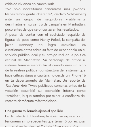
crisis de vivienda en Nueva York.
"No solo necesitamos candidatos más jóvenes. 
Necesitamos gente diferente", declaró Schlossberg 
ante un grupo de seguidores visiblemente 
desinflados en su centro de campaña en Manhattan, 
poco antes de que se oficializaran los resultados.
A pesar de contar con el codiciado respaldo de 
figuras de peso como Nancy Pelosi, la campaña del 
joven Kennedy no logró sacudirse los 
cuestionamientos sobre su falta de experiencia en el 
servicio público local y su arraigo real en la política 
vecinal de Manhattan. Su personaje de crítico al 
sistema termina siendo trivial cuando eres un niño 
de la realeza política -constructora del sistema- que 
hace críticas duras al capitalismo desde un iPhone 16 
en tu departamento de Manhatan. Un reporte de 
The New York Times
 publicado semanas antes de la 
votación describió su operación interna como 
"errática", lo que terminó por minar la confianza del 
votante demócrata más tradicional.
Una guerra millonaria ajena al apellido
La derrota de Schlossberg también se explica por un 
fenómeno sin precedentes que terminó por eclipsar 
su narrativa familiar: el Distrito 12 se convirtió en un 