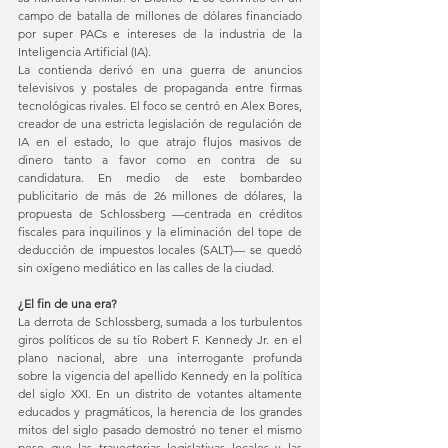
campo de batalla de millones de dólares financiado 
por super PACs e intereses de la industria de la 
Inteligencia Artificial (IA).
La contienda derivó en una guerra de anuncios 
televisivos y postales de propaganda entre firmas 
tecnológicas rivales. El foco se centró en Alex Bores, 
creador de una estricta legislación de regulación de 
IA en el estado, lo que atrajo flujos masivos de 
dinero tanto a favor como en contra de su 
candidatura. En medio de este bombardeo 
publicitario de más de 26 millones de dólares, la 
propuesta de Schlossberg —centrada en créditos 
fiscales para inquilinos y la eliminación del tope de 
deducción de impuestos locales (SALT)— se quedó 
sin oxígeno mediático en las calles de la ciudad.
¿El fin de una era?
La derrota de Schlossberg, sumada a los turbulentos 
giros políticos de su tío Robert F. Kennedy Jr. en el 
plano nacional, abre una interrogante profunda 
sobre la vigencia del apellido Kennedy en la política 
del siglo XXI. En un distrito de votantes altamente 
educados y pragmáticos, la herencia de los grandes 
mitos del siglo pasado demostró no tener el mismo 
peso que las trayectorias legislativas locales y las 