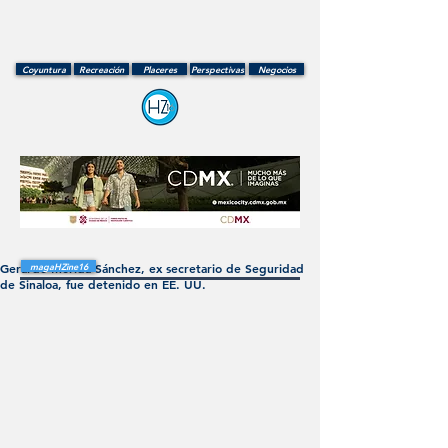
Coyuntura
Recreación
Placeres
Perspectivas
Negocios
Gerardo Mérida Sánchez, ex secretario de Seguridad
magaHZine16
de Sinaloa, fue detenido en EE. UU.