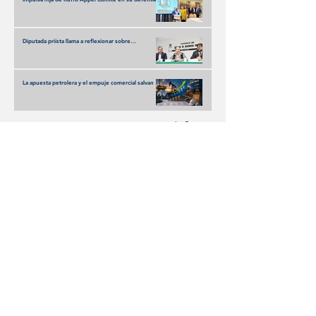
con respaldo de fundadores de Somos MX
Diputada priísta llama a reflexionar sobre
imposiciones oficialistas
La apuesta petrolera y el empuje comercial salvan el
trimestre de Grupo Carso
Disfruta
Olivia Wald enciende la escena con Otra Que
Arde: El desamor Pop al más puro estilo de la
narrativa estadounidense
Terremoto en los Banquillos: La Liga MX Reinventa
sus Liderazgos para el Apertura 2026
UEFA y FIFA: la disputa que amenaza con
fracturar al fútbol mundial