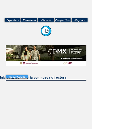
Coyuntura
Recreación
Placeres
Perspectivas
Negocios
Inicia FIL de Mineria con nueva directora
magaHZine16