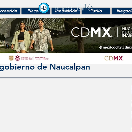
creación
Placeres
Innovación
Estilo
Negoci
l gobierno de Naucalpan