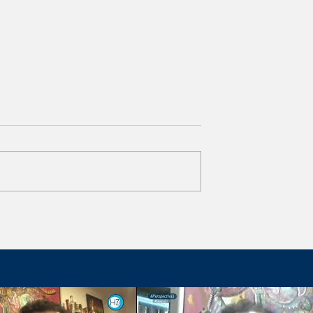
Escudo de las Américas
 México sube a
brero