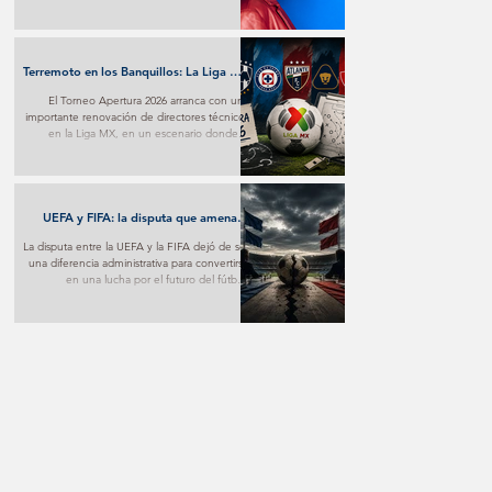
transforma el desamor en una poderosa
experiencia pop y marca un nuevo paso en
su proyección internacional.
Terremoto en los Banquillos: La Liga MX
Reinventa sus Liderazgos para el
El Torneo Apertura 2026 arranca con una
Apertura 2026
importante renovación de directores técnicos
en la Liga MX, en un escenario donde la
estrategia y los nuevos proyectos buscarán
marcar la diferencia desde la primera jornada.
UEFA y FIFA: la disputa que amenaza
con fracturar al fútbol mundial
La disputa entre la UEFA y la FIFA dejó de ser
una diferencia administrativa para convertirse
en una lucha por el futuro del fútbol.
Mientras una apuesta por nuevos modelos
de negocio, la otra advierte sobre los riesgos
de poner el aspecto comercial por encima
del deportivo.