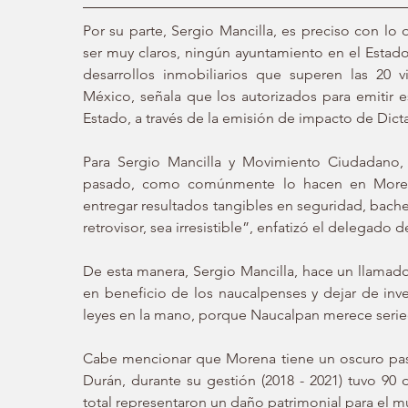
Por su parte, Sergio Mancilla, es preciso con lo 
ser muy claros, ningún ayuntamiento en el Estado 
desarrollos inmobiliarios que superen las 20 v
México, señala que los autorizados para emitir e
Estado, a través de la emisión de impacto de Dic
Para Sergio Mancilla y Movimiento Ciudadano, 
pasado, como comúnmente lo hacen en Morena
entregar resultados tangibles en seguridad, bacheo
retrovisor, sea irresistible”, enfatizó el delegado
De esta manera, Sergio Mancilla, hace un llamado 
en beneficio de los naucalpenses y dejar de inver
leyes en la mano, porque Naucalpan merece seri
Cabe mencionar que Morena tiene un oscuro pasa
Durán, durante su gestión (2018 - 2021) tuvo 90 d
total representaron un daño patrimonial para el m