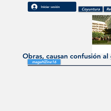
Iniciar sesión
Coyuntura
Re
Obras, causan confusión a
magaHZine16