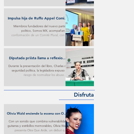
Impulsa hija de Ruffo Appel Comité
en su defensa con respaldo de
Miembros fundadores del nuevo partido
fundadores de Somos MX
politico, Somos MX, acompañan la
conformación de un Comité Plural, con el
que buscan ejercer presión para conseguir
trato digno contra lo que consideran materia
de persecución.
Diputada priísta llama a reflexionar
sobre imposiciones oficialistas
Durante la presentación del libro, Charlas de
seguridad política, la legisladora expuso el
riesgo de normalizar los abusos e
imposiciones oficialistas.
Disfruta
Olivia Wald enciende la escena con Otra
Que Arde: El desamor Pop al más puro
Con un sonido que combina vulnerabilidad,
estilo de la narrativa estadounidense
guitarras y estribillos memorables, Olivia Wald
presenta Otra Que Arde, un debut que