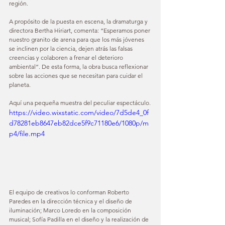
región.
A propósito de la puesta en escena, la dramaturga y 
directora Bertha Hiriart, comenta: “Esperamos poner 
nuestro granito de arena para que los más jóvenes 
se inclinen por la ciencia, dejen atrás las falsas 
creencias y colaboren a frenar el deterioro 
ambiental”. De esta forma, la obra busca reflexionar 
sobre las acciones que se necesitan para cuidar el 
planeta.
Aquí una pequeña muestra del peculiar espectáculo.
https://video.wixstatic.com/video/7d5de4_0f
d78281eb8647eb82dce5f9c71180e6/1080p/m
p4/file.mp4
El equipo de creativos lo conforman Roberto 
Paredes en la dirección técnica y el diseño de 
iluminación; Marco Loredo en la composición 
musical; Sofía Padilla en el diseño y la realización de 