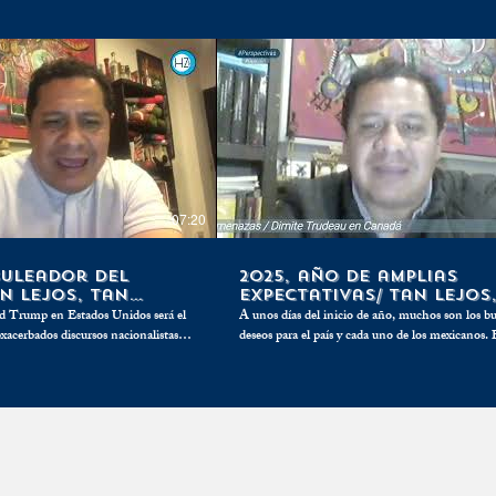
07:20
buleador del
2025, año de amplias
an Lejos, Tan
expectativas/ Tan Lejos
Cerca
d Trump en Estados Unidos será el
A unos días del inicio de año, muchos son los b
exacerbados discursos nacionalistas
deseos para el país y cada uno de los mexicanos.
da enfrentar los embates
quienes piden seguridad o encontrar a sus desapa
iales que el magnate ya anunció,
otros piden mejor economía y hay quienes se pr
o. Pero se requiere más
por el escenario internacional. Las expectativas son
muchas pero, ¿podrán cumplirse?