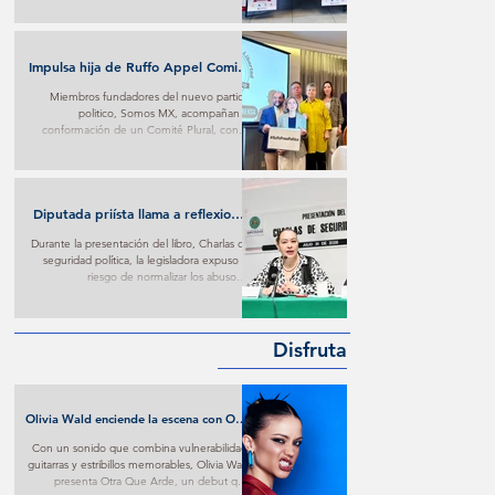
Impulsa hija de Ruffo Appel Comité
en su defensa con respaldo de
Miembros fundadores del nuevo partido
fundadores de Somos MX
politico, Somos MX, acompañan la
conformación de un Comité Plural, con el
que buscan ejercer presión para conseguir
trato digno contra lo que consideran materia
de persecución.
Diputada priísta llama a reflexionar
sobre imposiciones oficialistas
Durante la presentación del libro, Charlas de
seguridad política, la legisladora expuso el
riesgo de normalizar los abusos e
imposiciones oficialistas.
Disfruta
Olivia Wald enciende la escena con Otra
Que Arde: El desamor Pop al más puro
Con un sonido que combina vulnerabilidad,
estilo de la narrativa estadounidense
guitarras y estribillos memorables, Olivia Wald
presenta Otra Que Arde, un debut que