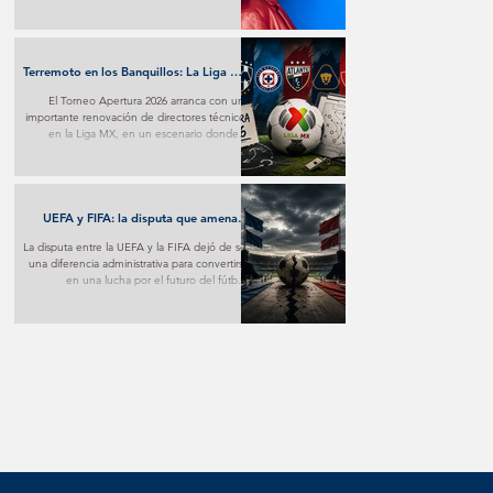
transforma el desamor en una poderosa
experiencia pop y marca un nuevo paso en
su proyección internacional.
Terremoto en los Banquillos: La Liga MX
Reinventa sus Liderazgos para el
El Torneo Apertura 2026 arranca con una
Apertura 2026
importante renovación de directores técnicos
en la Liga MX, en un escenario donde la
estrategia y los nuevos proyectos buscarán
marcar la diferencia desde la primera jornada.
UEFA y FIFA: la disputa que amenaza
con fracturar al fútbol mundial
La disputa entre la UEFA y la FIFA dejó de ser
una diferencia administrativa para convertirse
en una lucha por el futuro del fútbol.
Mientras una apuesta por nuevos modelos
de negocio, la otra advierte sobre los riesgos
de poner el aspecto comercial por encima
del deportivo.