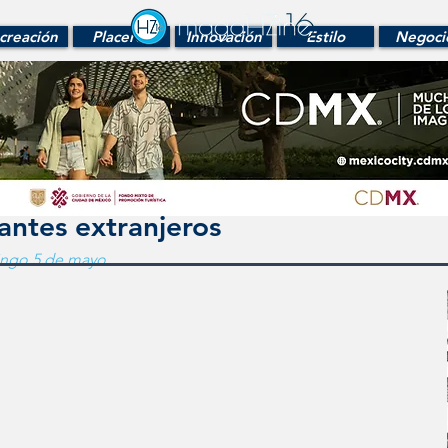
creación
Placeres
Innovación
Estilo
Negoci
antes extranjeros
mingo 5 de mayo.