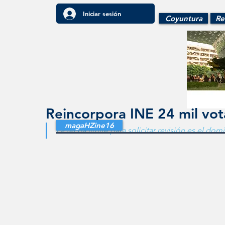
Iniciar sesión
Coyuntura
Re
Reincorpora INE 24 mil vot
magaHZine16
La fecha límite para solicitar revisión es el do