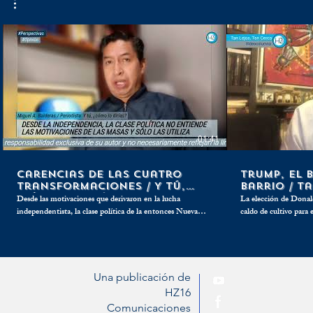
01:41
Carencias de las cuatro
Trump, el 
transformaciones / Y tú,
barrio / T
¿cómo lo dirías?
Cerca
Desde las motivaciones que derivaron en la lucha
La elección de Donal
independentista, la clase política de la entonces Nueva
caldo de cultivo para 
España y ahora México, no ha entendido plenamente las
con los que se preten
más profundas razones que movilizan al vulgo mexicano,
diplomáticos y comerc
pero han encontrado la manera de convertirlas en tierra
como el clásico buleador del barri
fértil para los más oscuros fines electoreros.
que ello.
Una publicación de
HZ16
Comunicaciones