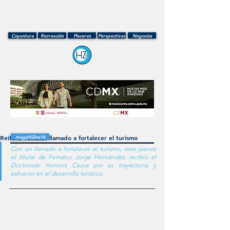
Coyuntura
Recreación
Placeres
Perspectivas
Negocios
Reitera Fematur llamado a fortalecer el turismo
magaHZine16
Con un llamado a fortalecer el turismo, este jueves 
el titular de Fematur, Jorge Hernández, recibió el 
Doctorado Honoris Causa por su trayectoria y 
esfuerzo en el desarrollo turístico.