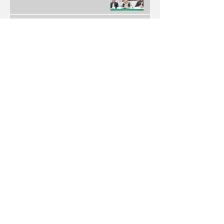
La apuesta petrolera y el empuje comercial salvan el
trimestre de Grupo Carso
Sabotaje desde Adentro: La Filtración que Desarmó
el Sistema de Denuncias Anónimas en México
Disfruta
Olivia Wald enciende la escena con Otra Que
Arde: El desamor Pop al más puro estilo de la
narrativa estadounidense
Terremoto en los Banquillos: La Liga MX Reinventa
sus Liderazgos para el Apertura 2026
UEFA y FIFA: la disputa que amenaza con
fracturar al fútbol mundial
Descubre