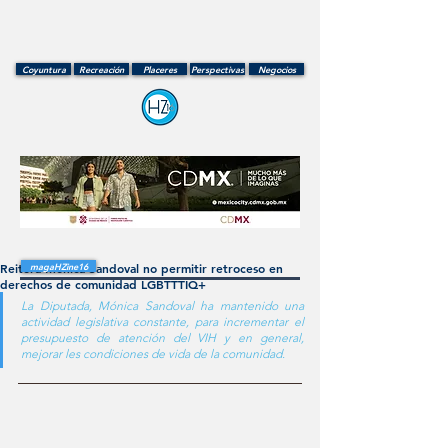
Coyuntura
Recreación
Placeres
Perspectivas
Negocios
Reitera Mónica Sandoval no permitir retroceso en
magaHZine16
derechos de comunidad LGBTTTIQ+
La Diputada, Mónica Sandoval ha mantenido una 
actividad legislativa constante, para incrementar el 
presupuesto de atención del VIH y en general, 
mejorar les condiciones de vida de la comunidad.