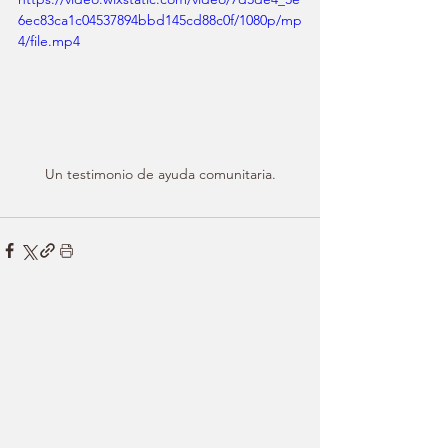
6ec83ca1c04537894bbd145cd88c0f/1080p/mp
4/file.mp4
Un testimonio de ayuda comunitaria.