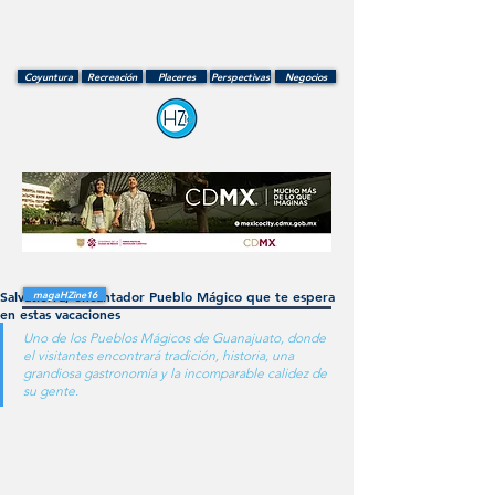
Coyuntura
Recreación
Placeres
Perspectivas
Negocios
Salvatierra, encantador Pueblo Mágico que te espera
magaHZine16
en estas vacaciones
Uno de los Pueblos Mágicos de Guanajuato, donde 
el visitantes encontrará tradición, historia, una 
grandiosa gastronomía y la incomparable calidez de 
su gente.