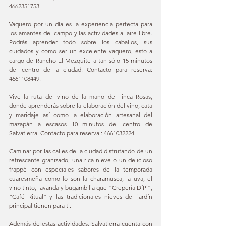
4662351753.
Vaquero por un día es la experiencia perfecta para 
los amantes del campo y las actividades al aire libre. 
Podrás aprender todo sobre los caballos, sus 
cuidados y como ser un excelente vaquero, esto a 
cargo de Rancho El Mezquite a tan sólo 15 minutos 
del centro de la ciudad. Contacto para reserva: 
4661108449.
Vive la ruta del vino de la mano de Finca Rosas, 
donde aprenderás sobre la elaboración del vino, cata 
y maridaje así como la elaboración artesanal del 
mazapán a escasos 10 minutos del centro de 
Salvatierra. Contacto para reserva : 4661032224
Caminar por las calles de la ciudad disfrutando de un 
refrescante granizado, una rica nieve o un delicioso 
frappé con especiales sabores de la temporada 
cuaresmeña como lo son la charamusca, la uva, el 
vino tinto, lavanda y bugambilia que “Crepería D´Pi”, 
“Café Ritual” y las tradicionales nieves del jardín 
principal tienen para ti.
Además de estas actividades, Salvatierra cuenta con 