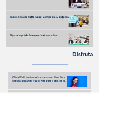
Impulsa hija de Ruffo Appel Comité en su defensa
con respaldo de fundadores de Somos MX
Diputada priísta llama a reflexionar sobre
imposiciones oficialistas
Disfruta
Olivia Wald enciende la escena con Otra Que
Arde: El desamor Pop al más puro estilo de la
narrativa estadounidense
Terremoto en los Banquillos: La Liga MX Reinventa
sus Liderazgos para el Apertura 2026
UEFA y FIFA: la disputa que amenaza con
fracturar al fútbol mundial