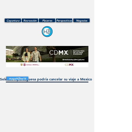
Coyuntura
Recreación
Placeres
Perspectivas
Negocios
Selección portuguesa podría cancelar su viaje a Mexico
magaHZine16