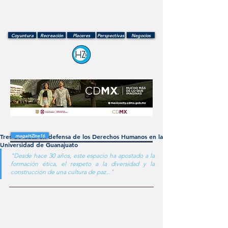
Coyuntura
Recreación
Placeres
Perspectivas
Negocios
Tres décadas en defensa de los Derechos Humanos en la
magaHZine16
Universidad de Guanajuato
"Desde hace 30 años, este espacio ha apostado a la 
formación ética, el respeto a la diversidad y la 
construcción de una cultura de paz..."