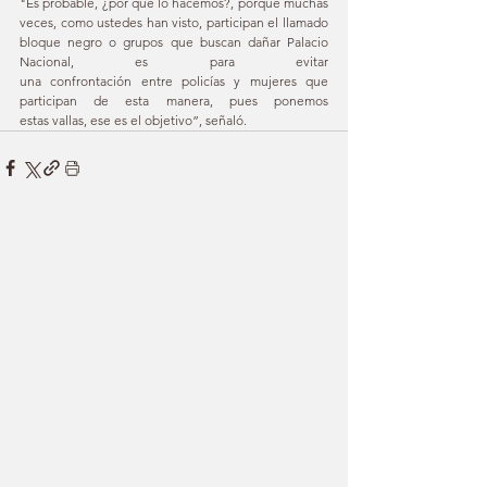
"Es probable, ¿por qué lo hacemos?, porque muchas 
veces, como ustedes han visto, participan el llamado 
bloque negro o grupos que buscan dañar Palacio 
Nacional, es p
ara evitar 
una confrontación entre policías y mujeres que 
participan de esta manera, pues ponemos 
estas vallas, ese es el objetivo”, señaló.