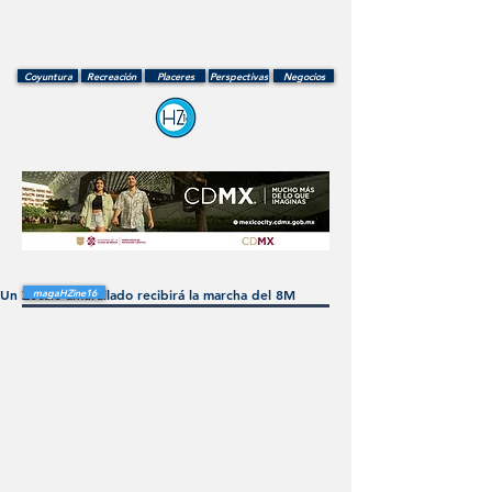
Coyuntura
Recreación
Placeres
Perspectivas
Negocios
Un Zócalo amurallado recibirá la marcha del 8M
magaHZine16