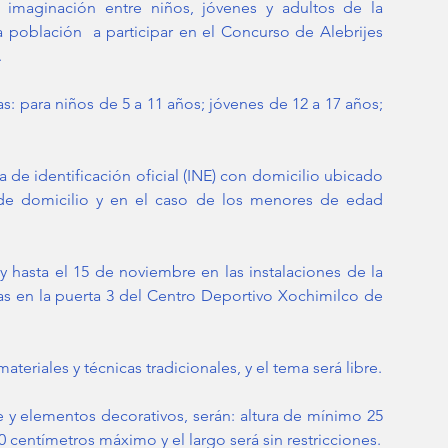
a imaginación entre niños, jóvenes y adultos de la 
 población  a participar en el Concurso de Alebrijes 
.
s: para niños de 5 a 11 años; jóvenes de 12 a 17 años; 
 de identificación oficial (INE) con domicilio ubicado 
de domicilio y en el caso de los menores de edad 
 y hasta el 15 de noviembre en las instalaciones de la 
 en la puerta 3 del Centro Deportivo Xochimilco de 
Esta artesanía mexicana deberá ser trabajada con materiales y técnicas tradicionales, y el tema será libre. 
 y elementos decorativos, serán: altura de mínimo 25  
y 80 centímetros máximo; ancho de mínimo 40 y 80 centímetros máximo y el largo será sin restricciones. 