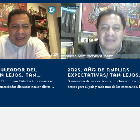
07:20
buleador del
2025, año de amplias
an Lejos, Tan
expectativas/ Tan Lejos
Cerca
d Trump en Estados Unidos será el
A unos días del inicio de año, muchos son los b
exacerbados discursos nacionalistas
deseos para el país y cada uno de los mexicanos.
da enfrentar los embates
quienes piden seguridad o encontrar a sus desapa
iales que el magnate ya anunció,
otros piden mejor economía y hay quienes se pr
o. Pero se requiere más
por el escenario internacional. Las expectativas son
muchas pero, ¿podrán cumplirse?