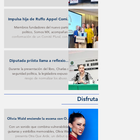
Impulsa hija de Ruffo Appel Comité
en su defensa con respaldo de
Miembros fundadores del nuevo partido
fundadores de Somos MX
politico, Somos MX, acompañan la
conformación de un Comité Plural, con el
que buscan ejercer presión para conseguir
trato digno contra lo que consideran materia
de persecución.
Diputada priísta llama a reflexionar
sobre imposiciones oficialistas
Durante la presentación del libro, Charlas de
seguridad política, la legisladora expuso el
riesgo de normalizar los abusos e
imposiciones oficialistas.
Disfruta
Olivia Wald enciende la escena con Otra
Que Arde: El desamor Pop al más puro
Con un sonido que combina vulnerabilidad,
estilo de la narrativa estadounidense
guitarras y estribillos memorables, Olivia Wald
presenta Otra Que Arde, un debut que