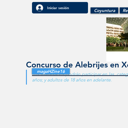
Iniciar sesión
Coyuntura
Re
Concurso de Alebrijes en X
magaHZine16
Los interesados podrán participar en las  categ
años; y adultos de 18 años en adelante.