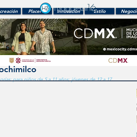
creación
Placeres
Innovación
Estilo
Negoci
ochimilco
orías: para niños de 5 a 11 años; jóvenes de 12 a 17 