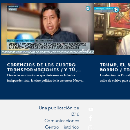
01:41
Carencias de las cuatro
Trump, el 
transformaciones / Y tú,
barrio / T
¿cómo lo dirías?
Cerca
Desde las motivaciones que derivaron en la lucha
La elección de Donal
independentista, la clase política de la entonces Nueva
caldo de cultivo para 
España y ahora México, no ha entendido plenamente las
con los que se preten
más profundas razones que movilizan al vulgo mexicano,
diplomáticos y comerc
pero han encontrado la manera de convertirlas en tierra
como el clásico buleador del barri
fértil para los más oscuros fines electoreros.
que ello.
Una publicación de
HZ16
Comunicaciones
Centro Histórico