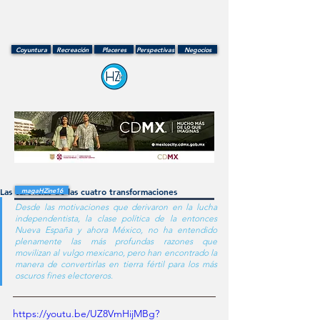
Coyuntura
Recreación
Placeres
Perspectivas
Negocios
Las carencias de las cuatro transformaciones
magaHZine16
Desde las motivaciones que derivaron en la lucha 
independentista, la clase política de la entonces 
Nueva España y ahora México, no ha entendido 
plenamente las más profundas razones que 
movilizan al vulgo mexicano, pero han encontrado la 
manera de convertirlas en tierra fértil para los más 
oscuros fines electoreros.
https://youtu.be/UZ8VmHijMBg?