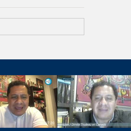
te popular
Da San Juanito especial
 en Punto
bienvenida a vendimias en
Querétaro
07:20