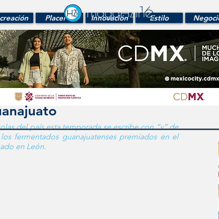
creación
Placeres
Innovación
Estilo
Negoci
Guanajuato
colas del país esta temporada se escribe con “v” de 
 los fermentados guanajuatenses premiados en el 
uado en León.