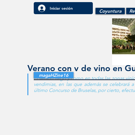
Iniciar sesión
Coyuntura
Re
Verano con v de vino en 
magaHZine16
El verano llegó y como en todas las zonas viní
vendimias, en las que además se celebrará a
último Concurso de Bruselas, por cierto, efect