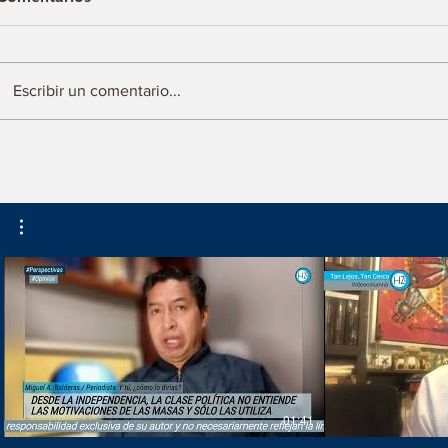
Escribir un comentario...
Turismo canadiense
Muestran ar
prefiere Puerto Vallarta
mexiquense
México
01:41