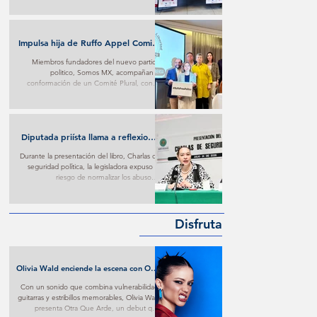
Impulsa hija de Ruffo Appel Comité
en su defensa con respaldo de
Miembros fundadores del nuevo partido
fundadores de Somos MX
politico, Somos MX, acompañan la
conformación de un Comité Plural, con el
que buscan ejercer presión para conseguir
trato digno contra lo que consideran materia
de persecución.
Diputada priísta llama a reflexionar
sobre imposiciones oficialistas
Durante la presentación del libro, Charlas de
seguridad política, la legisladora expuso el
riesgo de normalizar los abusos e
imposiciones oficialistas.
Disfruta
Olivia Wald enciende la escena con Otra
Que Arde: El desamor Pop al más puro
Con un sonido que combina vulnerabilidad,
estilo de la narrativa estadounidense
guitarras y estribillos memorables, Olivia Wald
presenta Otra Que Arde, un debut que