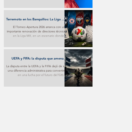
transforma el desamor en una poderosa
experiencia pop y marca un nuevo paso en
su proyección internacional.
Terremoto en los Banquillos: La Liga MX
Reinventa sus Liderazgos para el
El Torneo Apertura 2026 arranca con una
Apertura 2026
importante renovación de directores técnicos
en la Liga MX, en un escenario donde la
estrategia y los nuevos proyectos buscarán
marcar la diferencia desde la primera jornada.
UEFA y FIFA: la disputa que amenaza
con fracturar al fútbol mundial
La disputa entre la UEFA y la FIFA dejó de ser
una diferencia administrativa para convertirse
en una lucha por el futuro del fútbol.
Mientras una apuesta por nuevos modelos
de negocio, la otra advierte sobre los riesgos
de poner el aspecto comercial por encima
del deportivo.