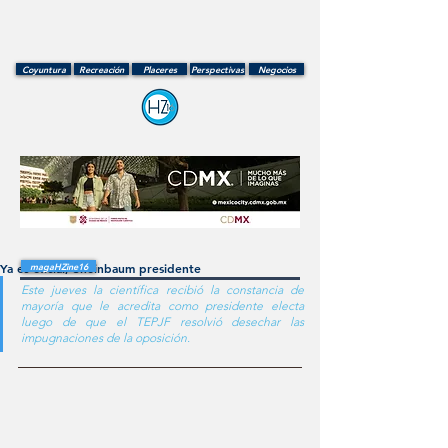
Coyuntura
Recreación
Placeres
Perspectivas
Negocios
Ya es oficial, Sheinbaum presidente
magaHZine16
Este jueves la científica recibió la constancia de 
mayoría que le acredita como presidente electa 
luego de que el TEPJF resolvió desechar las 
impugnaciones de la oposición. 