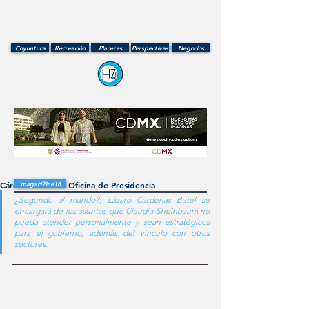
Coyuntura
Recreación
Placeres
Perspectivas
Negocios
Cárdenas Batel a Oficina de Presidencia
magaHZine16
¿Segundo al mando?, Lázaro Cárdenas Batel se 
encargará de los asuntos que Claudia Sheinbaum no 
pueda atender personalmente y sean estratégicos 
para el gobierno, además del vínculo con otros 
sectores. 