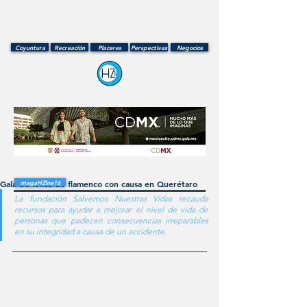
Coyuntura
Recreación
Placeres
Perspectivas
Negocios
Gala benéfica de flamenco con causa en Querétaro
magaHZine16
La fundación Salvemos Nuestras Vidas recauda 
recursos para ayudar a mejorar el nivel de vida de 
personas que padecen consecuencias irreparables 
en su integridad a causa de un accidente.