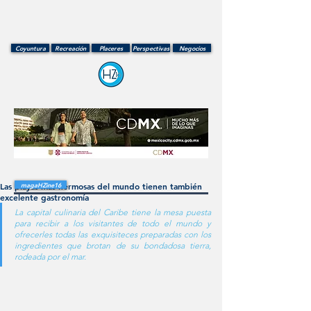
Coyuntura
Recreación
Placeres
Perspectivas
Negocios
Las playas más hermosas del mundo tienen también
magaHZine16
excelente gastronomía
La capital culinaria del Caribe tiene la mesa puesta 
para recibir a los visitantes de todo el mundo y 
ofrecerles todas las exquisiteces preparadas con los 
ingredientes que brotan de su bondadosa tierra, 
rodeada por el mar.