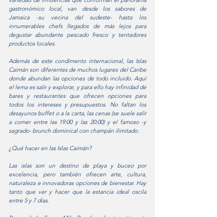
gastronómico local, van desde los sabores de 
Jamaica -su vecina del sudeste- hasta los 
innumerables chefs llegados de más lejos para 
degustar abundante pescado fresco y tentadores 
productos locales.  
Además de este condimento internacional, las Islas 
Caimán son diferentes de muchos lugares del Caribe 
donde abundan las opciones de todo incluido. Aquí 
el lema es salir y explorar, y para ello hay infinidad de 
bares y restaurantes que ofrecen opciones para 
todos los intereses y presupuestos. No faltan los 
desayunos buffet o a la carta, las cenas (se suele salir 
a comer entre las 19:00 y las 20:00) y el famoso -y 
sagrado- brunch dominical con champán ilimitado.
¿Qué hacer en las Islas Caimán?
Las islas son un destino de playa y buceo por 
excelencia, pero también ofrecen arte, cultura, 
naturaleza e innovadoras opciones de bienestar. Hay 
tanto que ver y hacer que la estancia ideal oscila 
entre 5 y 7 días.  