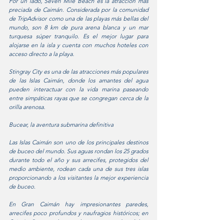
Por un lado, Seven Mile Beach es la atracción más 
preciada de Caimán. Considerada por la comunidad 
de TripAdvisor como una de las playas más bellas del 
mundo, son 8 km de pura arena blanca y un mar 
turquesa súper tranquilo. Es el mejor lugar para 
alojarse en la isla y cuenta con muchos hoteles con 
acceso directo a la playa.  
Stingray City es una de las atracciones más populares 
de las Islas Caimán, donde los amantes del agua 
pueden interactuar con la vida marina paseando 
entre simpáticas rayas que se congregan cerca de la 
orilla arenosa. 
Bucear, la aventura submarina definitiva
Las Islas Caimán son uno de los principales destinos 
de buceo del mundo. Sus aguas rondan los 25 grados 
durante todo el año y sus arrecifes, protegidos del 
medio ambiente, rodean cada una de sus tres islas 
proporcionando a los visitantes la mejor experiencia 
de buceo.   
En Gran Caimán hay impresionantes paredes, 
arrecifes poco profundos y naufragios históricos; en 