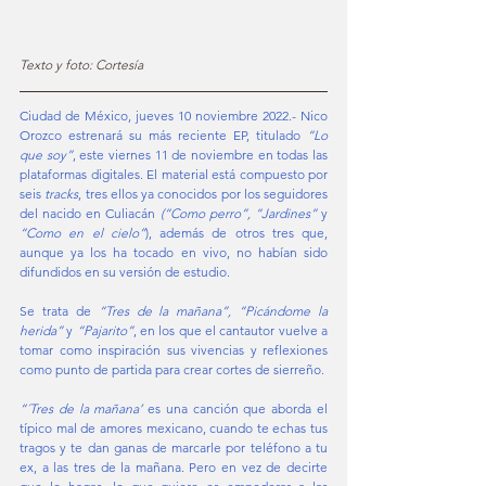
Texto y foto: Cortesía
Ciudad de México, jueves 10 noviembre 2022.- Nico 
Orozco estrenará su más reciente EP, titulado 
“Lo 
que soy”
, este viernes 11 de noviembre en todas las 
plataformas digitales. El material está compuesto por 
seis 
tracks
, tres ellos ya conocidos por los seguidores 
del nacido en Culiacán 
(“Como perro”, “Jardines”
 y 
“Como en el cielo”
), además de otros tres que, 
aunque ya los ha tocado en vivo, no habían sido 
difundidos en su versión de estudio. 
Se trata de 
“Tres de la mañana”, “Picándome la 
herida” 
y 
“Pajarito”
, en los que el cantautor vuelve a 
tomar como inspiración sus vivencias y reflexiones 
como punto de partida para crear cortes de sierreño. 
“´Tres de la mañana’
 es una canción que aborda el 
típico mal de amores mexicano, cuando te echas tus 
tragos y te dan ganas de marcarle por teléfono a tu 
ex, a las tres de la mañana. Pero en vez de decirte 