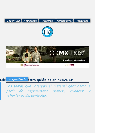
Coyuntura
Recreación
Placeres
Perspectivas
Negocios
Nico Orozco muestra quién es en nuevo EP
magaHZine16
Los temas que integran el material germinaron a 
partir de experiencias propias, vivencias y 
reflexiones del cantautor.