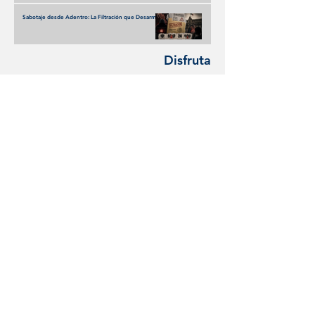
Sabotaje desde Adentro: La Filtración que Desarmó
el Sistema de Denuncias Anónimas en México
Disfruta
Olivia Wald enciende la escena con Otra Que
Arde: El desamor Pop al más puro estilo de la
narrativa estadounidense
Terremoto en los Banquillos: La Liga MX Reinventa
sus Liderazgos para el Apertura 2026
UEFA y FIFA: la disputa que amenaza con
fracturar al fútbol mundial
Descubre