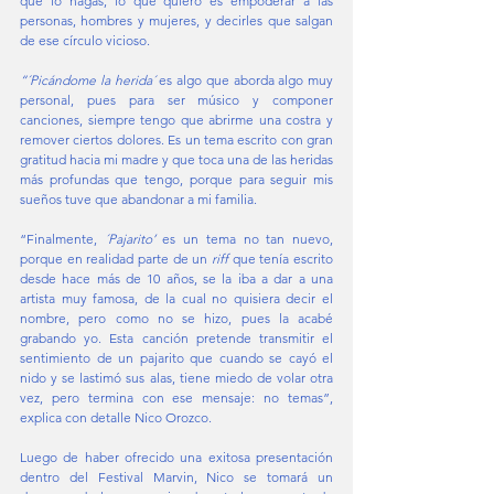
que lo hagas, lo que quiero es empoderar a las 
personas, hombres y mujeres, y decirles que salgan 
de ese círculo vicioso. 
“´Picándome la herida´
 es algo que aborda algo muy 
personal, pues para ser músico y componer 
canciones, siempre tengo que abrirme una costra y 
remover ciertos dolores. Es un tema escrito con gran 
gratitud hacia mi madre y que toca una de las heridas 
más profundas que tengo, porque para seguir mis 
sueños tuve que abandonar a mi familia. 
“Finalmente, 
´Pajarito’ 
es un tema no tan nuevo, 
porque en realidad parte de un 
riff
 que tenía escrito 
desde hace más de 10 años, se la iba a dar a una 
artista muy famosa, de la cual no quisiera decir el 
nombre, pero como no se hizo, pues la acabé 
grabando yo. Esta canción pretende transmitir el 
sentimiento de un pajarito que cuando se cayó el 
nido y se lastimó sus alas, tiene miedo de volar otra 
vez, pero termina con ese mensaje: no temas”, 
explica con detalle Nico Orozco. 
Luego de haber ofrecido una exitosa presentación 
dentro del Festival Marvin, Nico se tomará un 