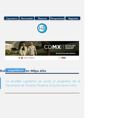
Coyuntura
Recreación
Placeres
Perspectivas
Negocios
Rutas de colores en Milpa Alta
magaHZine16
La alcaldía capitalina se suma al programa de la 
Secretaría de Turismo Federal, la lucha tiene color.