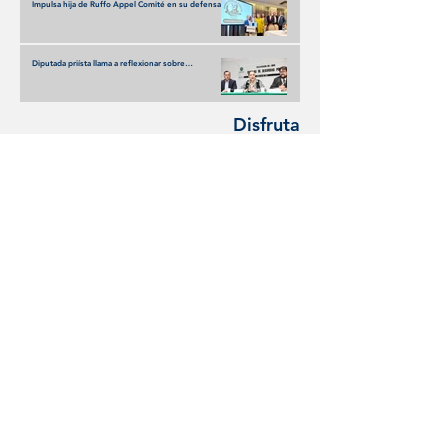
Impulsa hija de Ruffo Appel Comité en su defensa
con respaldo de fundadores de Somos MX
Diputada priísta llama a reflexionar sobre
imposiciones oficialistas
Disfruta
Olivia Wald enciende la escena con Otra Que
Arde: El desamor Pop al más puro estilo de la
narrativa estadounidense
Terremoto en los Banquillos: La Liga MX Reinventa
sus Liderazgos para el Apertura 2026
UEFA y FIFA: la disputa que amenaza con
fracturar al fútbol mundial
Descubre