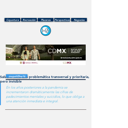
Coyuntura
Recreación
Placeres
Perspectivas
Negocios
Salud mental una problemática transversal y prioritaria,
magaHZine16
pero invisible
En los años posteriores a la pandemia se 
incrementaron dramáticamente las cifras de 
padecimientos mentales y suicidios, lo que obliga a 
una atención inmediata e integral. 