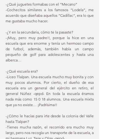
-¿Qué juguetes formabas con el “Mecano” 
-Cochecitos similares a los famosos “Lodela”, me 
acuerdo que diseñaba aquellos “Cadillac”, era lo que 
me gustaba mucho hacer. 
-¿Y en la secundaria, cómo te la pasaste? 
-¡Muy, pero muy padre!!, porque la hice en una 
escuela que era enorme y tenía un hermoso campo 
de futbol, además, también había un campo 
pequeño de golf para adolescentes y hasta una 
alberca… 
-¿Qué escuela era? 
-Liceo Tlalpan. Una escuela mucho muy bonita y con 
muy pocos alumnos. Por cierto, el dueño de esa 
escuela era un general del ejército en retiro, el 
general Núñez -qepd- En toda la escuela éramos 
nada más como 15 0 18 alumnos. Una escuela mixta 
que ya no existe… ¡Padrísima!! 
-¿Cómo le hacías para irte desde la colonia del Valle 
hasta Tlalpan? 
-Tienes mucha razón, el recorrido era mucho muy 
largo, pero nos recogía un transporte de la escuela, a 
mi hermana Luz, Tere y Olga -qepd- 