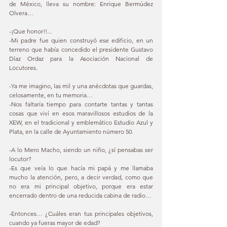
de México, lleva su nombre: Enrique Bermúdez 
Olvera… 
-¡Que honor!!... 
-Mi padre fue quien construyó ese edificio, en un 
terreno que había concedido el presidente Gustavo 
Díaz Ordaz para la Asociación Nacional de 
Locutores. 
-Ya me imagino, las mil y una anécdotas que guardas, 
celosamente, en tu memoria… 
-Nos faltaría tiempo para contarte tantas y tantas 
cosas que viví en esos maravillosos estudios de la 
XEW, en el tradicional y emblemático Estudio Azul y 
Plata, en la calle de Ayuntamiento número 50. 
-A lo Mero Macho, siendo un niño, ¿sí pensabas ser 
locutor? 
-Es que veía lo que hacía mi papá y me llamaba 
mucho la atención, pero, a decir verdad, como que 
no era mi principal objetivo, porque era estar 
encerrado dentro de una reducida cabina de radio… 
-Entonces… ¿Cuáles eran tus principales objetivos, 
cuando ya fueras mayor de edad? 