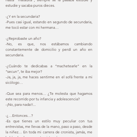
estudie y sacaba puros dieces. 
-¿Y en la secundaria? 
-Pues casi igual, estando en segundo de secundaria, 
me tocó estar con mi hermana… 
-¿Reprobaste un año? 
-No, es que, nos estábamos cambiando 
constantemente de domicilio y perdí un año en 
secundaria. 
-¿Cuándo te dedicabas a “machetearle” en la 
“secun”, te iba mejor? 
-Ja, ja, ja, me haces sentirme en el sofá frente a mi 
sicólogo… 
-Que sea para menos… ¿Te molesta que hagamos 
este recorrido por tu infancia y adolescencia? 
-¡No, para nada!!... 
-¿…Entonces…? 
-Es que tienes un estilo muy peculiar con tus 
entrevistas, me llevas de la mano, paso a paso, desde 
la niñez… En toda mi carrera de cronista, jamás, me 