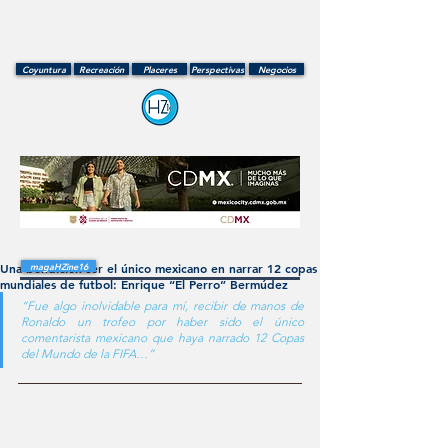
Coyuntura
Recreación
Placeres
Perspectivas
Negocios
Una bendición ser el único mexicano en narrar 12 copas
magaHZine16
mundiales de futbol: Enrique “El Perro” Bermúdez
“Fue algo inolvidable para mí, recibir de manos de 
Ronaldo un trofeo por haber sido el único 
comentarista mexicano que haya narrado 12 Copas 
del Mundo de la FIFA…” 