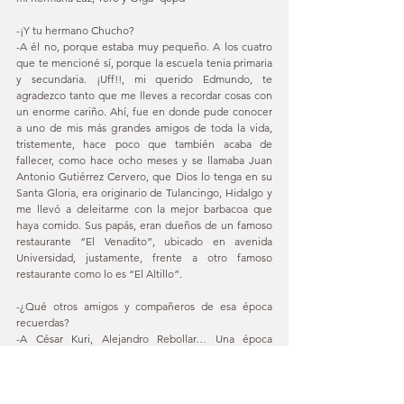
-¡Y tu hermano Chucho? 
-A él no, porque estaba muy pequeño. A los cuatro 
que te mencioné sí, porque la escuela tenia primaria 
y secundaria. ¡Uff!!, mi querido Edmundo, te 
agradezco tanto que me lleves a recordar cosas con 
un enorme cariño. Ahí, fue en donde pude conocer 
a uno de mis más grandes amigos de toda la vida, 
tristemente, hace poco que también acaba de 
fallecer, como hace ocho meses y se llamaba Juan 
Antonio Gutiérrez Cervero, que Dios lo tenga en su 
Santa Gloria, era originario de Tulancingo, Hidalgo y 
me llevó a deleitarme con la mejor barbacoa que 
haya comido. Sus papás, eran dueños de un famoso 
restaurante “El Venadito”, ubicado en avenida 
Universidad, justamente, frente a otro famoso 
restaurante como lo es “El Altillo”. 
-¿Qué otros amigos y compañeros de esa época 
recuerdas? 
-A César Kuri, Alejandro Rebollar… Una época 
bellísima de mi vida. 
-¿Como esas fantásticas vivencias que tuviste en la 
XEW…? 