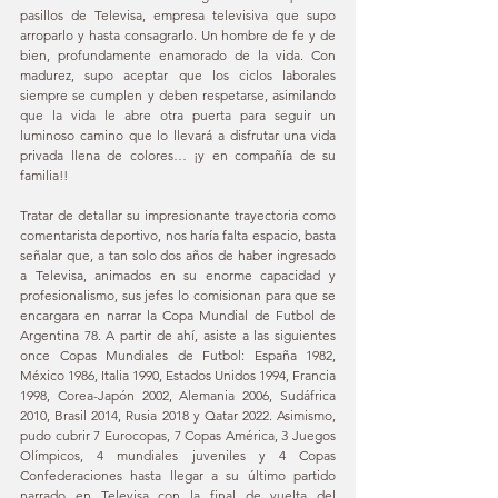
pasillos de Televisa, empresa televisiva que supo 
arroparlo y hasta consagrarlo. Un hombre de fe y de 
bien, profundamente enamorado de la vida. Con 
madurez, supo aceptar que los ciclos laborales 
siempre se cumplen y deben respetarse, asimilando 
que la vida le abre otra puerta para seguir un 
luminoso camino que lo llevará a disfrutar una vida 
privada llena de colores… ¡y en compañía de su 
familia!! 
Tratar de detallar su impresionante trayectoria como 
comentarista deportivo, nos haría falta espacio, basta 
señalar que, a tan solo dos años de haber ingresado 
a Televisa, animados en su enorme capacidad y 
profesionalismo, sus jefes lo comisionan para que se 
encargara en narrar la Copa Mundial de Futbol de 
Argentina 78. A partir de ahí, asiste a las siguientes 
once Copas Mundiales de Futbol: España 1982, 
México 1986, Italia 1990, Estados Unidos 1994, Francia 
1998, Corea-Japón 2002, Alemania 2006, Sudáfrica 
2010, Brasil 2014, Rusia 2018 y Qatar 2022. Asimismo, 
pudo cubrir 7 Eurocopas, 7 Copas América, 3 Juegos 
Olímpicos, 4 mundiales juveniles y 4 Copas 
Confederaciones hasta llegar a su último partido 
narrado en Televisa con la final de vuelta del 