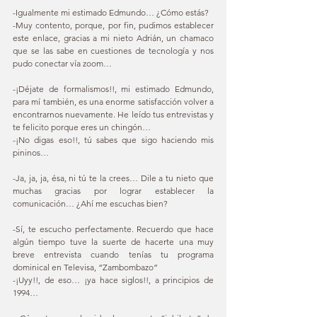
-Igualmente mi estimado Edmundo… ¿Cómo estás? 
-Muy contento, porque, por fin, pudimos establecer 
este enlace, gracias a mi nieto Adrián, un chamaco 
que se las sabe en cuestiones de tecnología y nos 
pudo conectar vía zoom… 
-¡Déjate de formalismos!!, mi estimado Edmundo, 
para mí también, es una enorme satisfacción volver a 
encontrarnos nuevamente. He leído tus entrevistas y 
te felicito porque eres un chingón… 
-¡No digas eso!!, tú sabes que sigo haciendo mis 
pininos…  
-Ja, ja, ja, ésa, ni tú te la crees… Dile a tu nieto que 
muchas gracias por lograr establecer la 
comunicación… ¿Ahí me escuchas bien? 
-Sí, te escucho perfectamente. Recuerdo que hace 
algún tiempo tuve la suerte de hacerte una muy 
breve entrevista cuando tenías tu programa 
dominical en Televisa, “Zambombazo” 
-¡Uyy!!, de eso… ¡ya hace siglos!!, a principios de 
1994… 