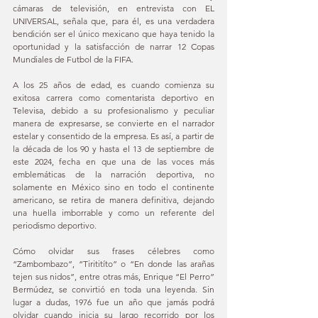
cámaras de televisión, en entrevista con EL 
UNIVERSAL, señala que, para él, es una verdadera 
bendición ser el único mexicano que haya tenido la 
oportunidad y la satisfacción de narrar 12 Copas 
Mundiales de Futbol de la FIFA. 
A los 25 años de edad, es cuando comienza su 
exitosa carrera como comentarista deportivo en 
Televisa, debido a su profesionalismo y peculiar 
manera de expresarse, se convierte en el narrador 
estelar y consentido de la empresa. Es así, a partir de 
la década de los 90 y hasta el 13 de septiembre de 
este 2024, fecha en que una de las voces más 
emblemáticas de la narración deportiva, no 
solamente en México sino en todo el continente 
americano, se retira de manera definitiva, dejando 
una huella imborrable y como un referente del 
periodismo deportivo. 
Cómo olvidar sus frases célebres como 
“Zambombazo”, “Tirititíto” o “En donde las arañas 
tejen sus nidos”, entre otras más, Enrique “El Perro” 
Bermúdez, se convirtió en toda una leyenda. Sin 
lugar a dudas, 1976 fue un año que jamás podrá 
olvidar cuando inicia su largo recorrido por los 