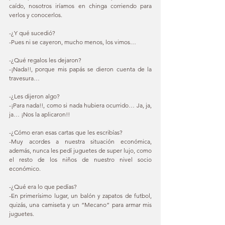
caído, nosotros iríamos en chinga corriendo para 
verlos y conocerlos. 
-¿Y qué sucedió? 
-Pues ni se cayeron, mucho menos, los vimos… 
-¿Qué regalos les dejaron? 
-¡Nada!!, porque mis papás se dieron cuenta de la 
travesura… 
-¿Les dijeron algo? 
-¡Para nada!!, como si nada hubiera ocurrido… Ja, ja, 
ja… ¡Nos la aplicaron!! 
-¿Cómo eran esas cartas que les escribías? 
-Muy acordes a nuestra situación económica, 
además, nunca les pedí juguetes de super lujo, como 
el resto de los niños de nuestro nivel socio 
económico. 
-¿Qué era lo que pedías? 
-En primerísimo lugar, un balón y zapatos de futbol, 
quizás, una camiseta y un “Mecano” para armar mis 
juguetes. 