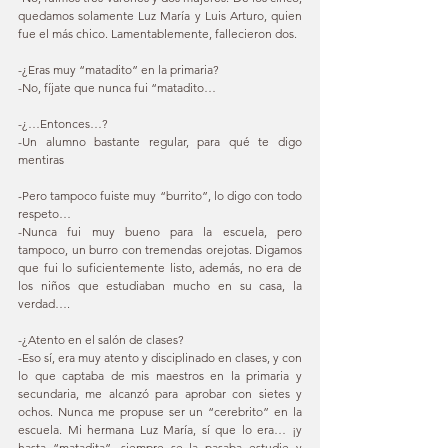
quedamos solamente Luz María y Luis Arturo, quien 
fue el más chico. Lamentablemente, fallecieron dos. 
-¿Eras muy “matadito” en la primaria? 
-No, fíjate que nunca fui “matadito… 
-¿…Entonces…?  
-Un alumno bastante regular, para qué te digo 
mentiras 
-Pero tampoco fuiste muy “burrito”, lo digo con todo 
respeto… 
-Nunca fui muy bueno para la escuela, pero 
tampoco, un burro con tremendas orejotas. Digamos 
que fui lo suficientemente listo, además, no era de 
los niños que estudiaban mucho en su casa, la 
verdad…. 
-¿Atento en el salón de clases? 
-Eso sí, era muy atento y disciplinado en clases, y con 
lo que captaba de mis maestros en la primaria y 
secundaria, me alcanzó para aprobar con sietes y 
ochos. Nunca me propuse ser un “cerebrito” en la 
escuela. Mi hermana Luz María, sí que lo era… ¡y 
hasta “matadita”, siempre se la pasaba estudie y 