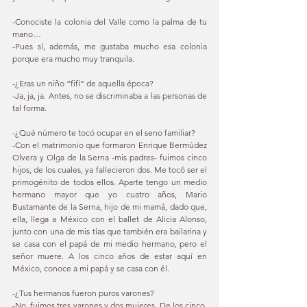
-Conociste la colonia del Valle como la palma de tu 
mano… 
-Pues sí, además, me gustaba mucho esa colonia 
porque era mucho muy tranquila. 
-¿Eras un niño “fifí” de aquella época? 
-Ja, ja, ja. Antes, no se discriminaba a las personas de 
tal forma. 
-¿Qué número te tocó ocupar en el seno familiar? 
-Con el matrimonio que formaron Enrique Bermúdez 
Olvera y Olga de la Serna -mis padres- fuimos cinco 
hijos, de los cuales, ya fallecieron dos. Me tocó ser el 
primogénito de todos ellos. Aparte tengo un medio 
hermano mayor que yo cuatro años, Mario 
Bustamante de la Serna, hijo de mi mamá, dado que, 
ella, llega a México con el ballet de Alicia Alonso, 
junto con una de mis tías que también era bailarina y 
se casa con el papá de mi medio hermano, pero el 
señor muere. A los cinco años de estar aquí en 
México, conoce a mi papá y se casa con él. 
-¿Tus hermanos fueron puros varones? 
-No, fuimos tres varones y dos mujeres. De los cinco, 