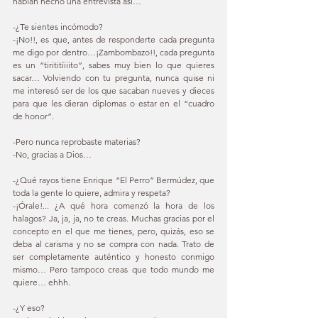
habían hecho una entrevista así… 
-¿Te sientes incómodo? 
-¡No!!, es que, antes de responderte cada pregunta 
me digo por dentro…¡Zambombazo!!, cada pregunta 
es un “tirititíiiito”, sabes muy bien lo que quieres 
sacar… Volviendo con tu pregunta, nunca quise ni 
me interesó ser de los que sacaban nueves y dieces 
para que les dieran diplomas o estar en el “cuadro 
de honor”. 
-Pero nunca reprobaste materias? 
-No, gracias a Dios… 
-¿Qué rayos tiene Enrique “El Perro” Bermúdez, que 
toda la gente lo quiere, admira y respeta? 
-¡Órale!... ¿A qué hora comenzó la hora de los 
halagos? Ja, ja, ja, no te creas. Muchas gracias por el 
concepto en el que me tienes, pero, quizás, eso se 
deba al carisma y no se compra con nada. Trato de 
ser completamente auténtico y honesto conmigo 
mismo… Pero tampoco creas que todo mundo me 
quiere… ehhh. 
-¿Y eso? 