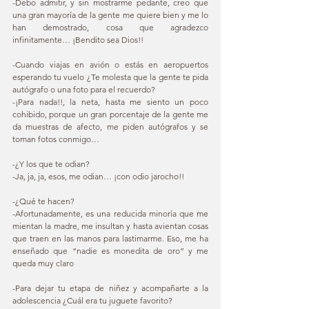
-Debo admitir, y sin mostrarme pedante, creo que 
una gran mayoría de la gente me quiere bien y me lo 
han demostrado, cosa que agradezco 
infinitamente… ¡Bendito sea Dios!! 
-Cuando viajas en avión o estás en aeropuertos 
esperando tu vuelo ¿Te molesta que la gente te pida 
autógrafo o una foto para el recuerdo? 
-¡Para nada!!, la neta, hasta me siento un poco 
cohibido, porque un gran porcentaje de la gente me 
da muestras de afecto, me piden autógrafos y se 
toman fotos conmigo… 
-¿Y los que te odian? 
-Ja, ja, ja, esos, me odian… ¡con odio jarocho!! 
-¿Qué te hacen? 
-Afortunadamente, es una reducida minoría que me 
mientan la madre, me insultan y hasta avientan cosas 
que traen en las manos para lastimarme. Eso, me ha 
enseñado que “nadie es monedita de oro” y me 
queda muy claro 
-Para dejar tu etapa de niñez y acompañarte a la 
adolescencia ¿Cuál era tu juguete favorito? 