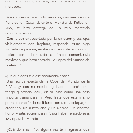
que iba a lograr, es más, mucho más de lo que 
merezco… 
-Me sorprende mucho tu sencillez, después de que 
Ronaldo, en Qatar, durante el Mundial de Futbol en 
2022, te hizo entrega de un muy merecido 
reconocimiento,  
-Con la voz entrecortada por la emoción y sus ojos 
visiblemente con lágrimas, responde: “Fue algo 
inolvidable para mí, recibir de manos de Ronaldo un 
trofeo por haber sido el único comentarista 
mexicano que haya narrado 12 Copas del Mundo de 
la FIFA…” 
-¿En qué consistió ese reconocimiento? 
-Una réplica exacta de la Copa del Mundo de la 
FIFA… ¡y con mi nombre grabado en oro!!, que 
tengo guardado, aquí, en mi casa como una cosa 
importantísima para mí. Pero fíjate que este mismo 
premio, también lo recibieron otros tres colegas, un 
argentino, un australiano y un alemán. Un enorme 
honor y satisfacción para mí, por haber relatado esas 
12 Copas del Mundo 
-¿Cuándo eras niño, alguna vez te imaginaste que 