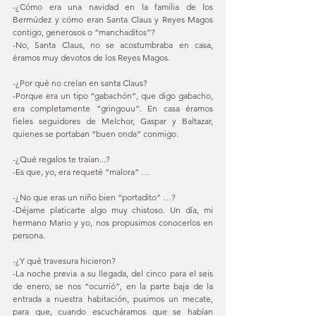
-¿Cómo era una navidad en la familia de los 
Bermúdez y cómo eran Santa Claus y Reyes Magos 
contigo, generosos o “manchaditos”? 
-No, Santa Claus, no se acostumbraba en casa, 
éramos muy devotos de los Reyes Magos. 
-¿Por qué no creían en santa Claus? 
-Porque era un tipo “gabachón”, que digo gabacho, 
era completamente “gringouu”. En casa éramos 
fieles seguidores de Melchor, Gaspar y Baltazar, 
quienes se portaban “buen onda” conmigo. 
-¿Qué regalos te traían...? 
-Es que, yo, era requeté “malora” … 
-¿No que eras un niño bien “portadito” …? 
-Déjame platicarte algo muy chistoso. Un día, mi 
hermano Mario y yo, nos propusimos conocerlos en 
persona. 
-¿Y qué travesura hicieron? 
-La noche previa a su llegada, del cinco para el seis 
de enero, se nos “ocurrió”, en la parte baja de la 
entrada a nuestra habitación, pusimos un mecate, 
para que, cuando escucháramos que se habían 