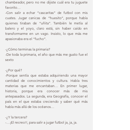
chambeador, pero no me dijiste cuál era tu juguete 
favorito… 
-Con salir a echar “cascaritas” de futbol con mis 
cuates. Jugar canicas de “huesito”, porque había 
quienes tiraban de “uñita”. También le metía al 
balero y el yoyo, claro está, sin haber caído en 
transformarme en un vago. Insisto, lo que más me 
apasionaba era el “fucho”. 
-¿Cómo terminas la primaria? 
-De toda la primaria, el año que más me gusto fue el 
sexto 
-¿Por qué? 
-Porque sentía que estaba adquiriendo una mayor 
cantidad de conocimientos y cultura. Había tres 
materias que me encantaban… En primer lugar, 
historia, porque era conocer más de mis 
antepasados. La segunda, era Geografía, conocer el 
país en el que estaba creciendo y saber qué más 
había más allá de los océanos… 
-¿Y la tercera? 
-…¡El recreo!!, para salir a jugar futbol ja, ja, ja. 