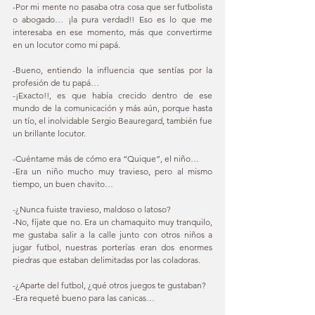
-Por mi mente no pasaba otra cosa que ser futbolista 
o abogado… ¡la pura verdad!! Eso es lo que me 
interesaba en ese momento, más que convertirme 
en un locutor como mi papá. 
-Bueno, entiendo la influencia que sentías por la 
profesión de tu papá… 
-¡Exacto!!, es que había crecido dentro de ese 
mundo de la comunicación y más aún, porque hasta 
un tío, el inolvidable Sergio Beauregard, también fue 
un brillante locutor. 
-Cuéntame más de cómo era “Quique”, el niño… 
-Era un niño mucho muy travieso, pero al mismo 
tiempo, un buen chavito… 
-¿Nunca fuiste travieso, maldoso o latoso? 
-No, fíjate que no. Era un chamaquito muy tranquilo, 
me gustaba salir a la calle junto con otros niños a 
jugar futbol, nuestras porterías eran dos enormes 
piedras que estaban delimitadas por las coladoras. 
-¿Aparte del futbol, ¿qué otros juegos te gustaban? 
-Era requeté bueno para las canicas… 