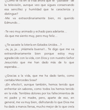
-¿Cómo te va en la vida ahora que te “jubilaste” de 
la televisión, aunque veo que sigues conservando 
esa sencillez y humildad que te caracteriza y 
distingue? 
-Me va extraordinariamente bien, mi querido 
Edmundo… 
-Te veo muy animado y echado para adelante… 
-Es que me siento muy, pero muy feliz… 
-¿Te sacaste la lotería en Estados Unidos…? 
-Ja, ja, ja… ¡Házmela buena!!... Te digo que me va 
extraordinariamente bien porque estoy muy 
agradecido con la vida, con Dios y con nuestro Señor 
Jesucristo que me han dado más de lo que 
esperaba… 
-¿Gracias a la vida, que me ha dado tanto, como 
cantaba Mercedes Sosa?  
-¡En efecto!!, aunque también, hemos tenido que 
enfrentar sin sabores, como todos los hemos tenido 
en la vida. Terribles dolores por los fallecimientos de 
mi padre y mi madre, pero, aparte de eso, en 
general, me va muy bien, disfrutando lo que Dios me 
ha dado a manos llenas, mucho mejor de lo que creía 