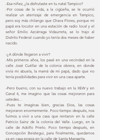
-Esa niñez, ¿la disfrutaste en tu natal Tampico? 
-Por cosas de la vida, a la cigüeña, se le ocurrió 
realizar un aterrizaje de emergencia en Tampico, 
pero soy más chilango que Chava Flores, porque mi 
papá era locutor en una estación de radio local y el 
señor Emilio Azcárraga Vidaurreta, se lo trajo al 
Distrito Federal cuando yo tenía dos meses de haber 
nacido. 
-¿A dónde llegaron a vivir? 
-Mis primeros años, los pasé en una vecindad en la 
calle José Cuéllar de la colonia obrera, en donde 
vivía mi abuela, la mamá de mi papá, dado que no 
tenía posibilidades para vivir en una casa aparte. 
-Pero bueno, con su nuevo trabajo en la XEW y en 
Canal 4, me imagino que las cosas mejoraron para 
ustedes… 
-Pues te imaginas bien, gracias Dios, las cosas 
mejoraron enormemente. Poco tiempo después, nos 
fuimos a vivir a una casa que rentaron en la calle 
Patricio Sainz de la colonia del Valle. Luego, en la 
calle de Adolfo Prieto. Poco tiempo después, en 
Concepción Beistegui, para finalmente, quedarnos 
ya en casa propia en la calle de Santa Margarita. 