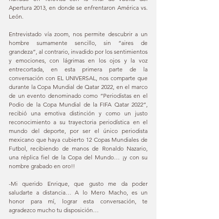
Apertura 2013, en donde se enfrentaron América vs. 
León. 
Entrevistado vía zoom, nos permite descubrir a un 
hombre sumamente sencillo, sin “aires de 
grandeza”, al contrario, invadido por los sentimientos 
y emociones, con lágrimas en los ojos y la voz 
entrecortada, en esta primera parte de la 
conversación con EL UNIVERSAL, nos comparte que 
durante la Copa Mundial de Qatar 2022, en el marco 
de un evento denominado como “Periodistas en el 
Podio de la Copa Mundial de la FIFA Qatar 2022”, 
recibió una emotiva distinción y como un justo 
reconocimiento a su trayectoria periodística en el 
mundo del deporte, por ser el único periodista 
mexicano que haya cubierto 12 Copas Mundiales de 
Futbol, recibiendo de manos de Ronaldo Nazario, 
una réplica fiel de la Copa del Mundo… ¡y con su 
nombre grabado en oro!! 
-Mi querido Enrique, que gusto me da poder 
saludarte a distancia… A lo Mero Macho, es un 
honor para mí, lograr esta conversación, te 
agradezco mucho tu disposición… 