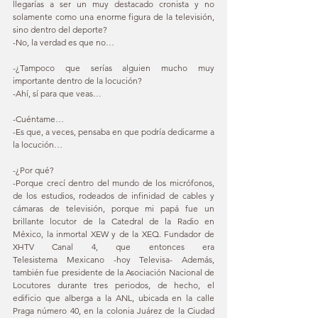
llegarías a ser un muy destacado cronista y no 
solamente como una enorme figura de la televisión, 
sino dentro del deporte? 
-No, la verdad es que no… 
-¿Tampoco que serías alguien mucho muy 
importante dentro de la locución? 
-Ahí, sí para que veas… 
-Cuéntame… 
-Es que, a veces, pensaba en que podría dedicarme a 
la locución… 
-¿Por qué? 
-Porque crecí dentro del mundo de los micrófonos, 
de los estudios, rodeados de infinidad de cables y 
cámaras de televisión, porque mi papá fue un 
brillante locutor de la Catedral de la Radio en 
México, la inmortal XEW y de la XEQ. Fundador de 
XHTV Canal 4, que entonces era 
Telesistema Mexicano -hoy Televisa- Además, 
también fue presidente de la Asociación Nacional de 
Locutores durante tres periodos, de hecho, el 
edificio que alberga a la ANL, ubicada en la calle 
Praga número 40, en la colonia Juárez de la Ciudad 