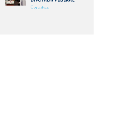
Diputada Federal
Coyuntura
Promueve Mónica Sandoval
exhorto a autoridades de
salud para esclarecer
repunte de sarampión
Coyuntura
Aprueban diputados 40
horas hasta 2030
Coyuntura
Con Ley de Agua Busca