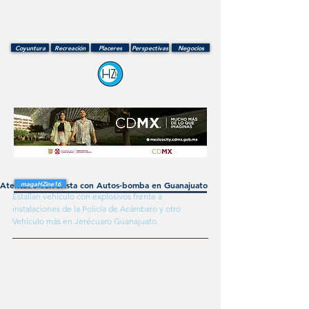
Coyuntura
Recreación
Placeres
Perspectivas
Negocios
Atentado Terrorista con Autos-bomba en Guanajuato
magaHZine16
Estallan vehículo con explosivos frente a 
instalaciones de la Policía de Acámbaro y otro 
Vehículo más en Jerécuaro Guanajuato.