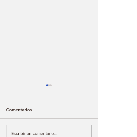
Comentarios
El “humanismo” de la 4T
Toman a Risa la
Escribir un comentario...