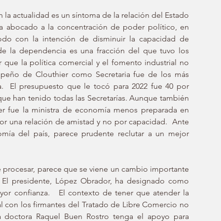
la actualidad es un síntoma de la relación del Estado 
a abocado a la concentración de poder político, en 
todo con la intención de disminuir la capacidad de 
de la dependencia es una fracción del que tuvo los 
que la política comercial y el fomento industrial no 
empeño de Clouthier como Secretaria fue de los más 
.  El presupuesto que le tocó para 2022 fue 40 por 
que han tenido todas las Secretarías. Aunque también 
er fue la ministra de economía menos preparada en 
r una relación de amistad y no por capacidad.  Ante 
mía del país, parece prudente reclutar a un mejor 
e procesar, parece que se viene un cambio importante 
  El presidente, López Obrador, ha designado como 
yor confianza.   El contexto de tener que atender la 
l con los firmantes del Tratado de Libre Comercio no 
 doctora Raquel Buen Rostro tenga el apoyo para 