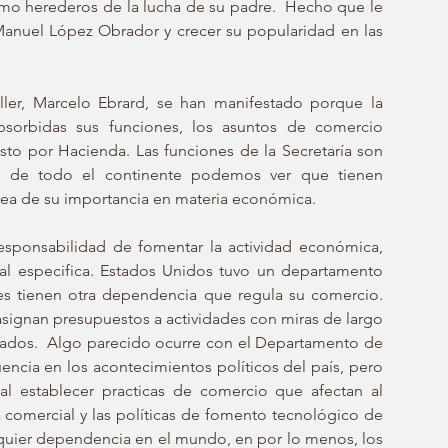
omo herederos de la lucha de su padre.  Hecho que le 
Manuel López Obrador y crecer su popularidad en las 
ller, Marcelo Ebrard, se han manifestado porque la 
bsorbidas sus funciones, los asuntos de comercio 
esto por Hacienda. Las funciones de la Secretaría son 
s de todo el continente podemos ver que tienen 
dea de su importancia en materia económica. 
responsabilidad de fomentar la actividad económica, 
ial especifica. Estados Unidos tuvo un departamento 
ses tienen otra dependencia que regula su comercio. 
asignan presupuestos a actividades con miras de largo 
zados.  Algo parecido ocurre con el Departamento de 
ncia en los acontecimientos políticos del país, pero 
l establecer practicas de comercio que afectan al 
comercial y las políticas de fomento tecnológico de 
quier dependencia en el mundo, en por lo menos, los 