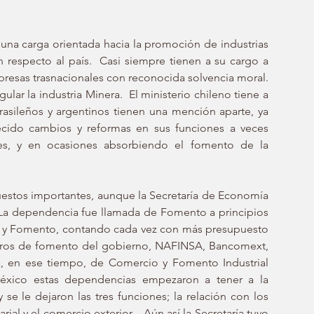
na carga orientada hacia la promoción de industrias 
n respecto al país.  Casi siempre tienen a su cargo a 
resas trasnacionales con reconocida solvencia moral. 
ar la industria Minera.  El ministerio chileno tiene a 
asileños y argentinos tienen una mención aparte, ya 
ecido cambios y reformas en sus funciones a veces 
es, y en ocasiones absorbiendo el fomento de la 
estos importantes, aunque la Secretaría de Economía 
 La dependencia fue llamada de Fomento a principios 
o y Fomento, contando cada vez con más presupuesto 
ncieros de fomento del gobierno, NAFINSA, Bancomext, 
a, en ese tiempo, de Comercio y Fomento Industrial 
México estas dependencias empezaron a tener a la 
e le dejaron las tres funciones; la relación con los 
al y el comercio exterior.   Aún así la Secretaría tuvo 