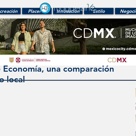
creación
Placeres
Innovación
Estilo
Negoci
de Economía, una comparación
o local