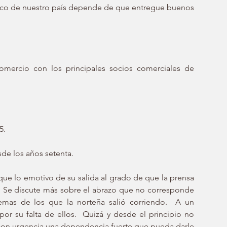
mico de nuestro país depende de que entregue buenos 
omercio con los principales socios comerciales de 
5. 
de los años setenta. 
ue lo emotivo de su salida al grado de que la prensa 
 Se discute más sobre el abrazo que no corresponde 
emas de los que la norteña salió corriendo.  A un 
por su falta de ellos.  Quizá y desde el principio no 
con urgencia una dependencia fuerte que pueda darle 