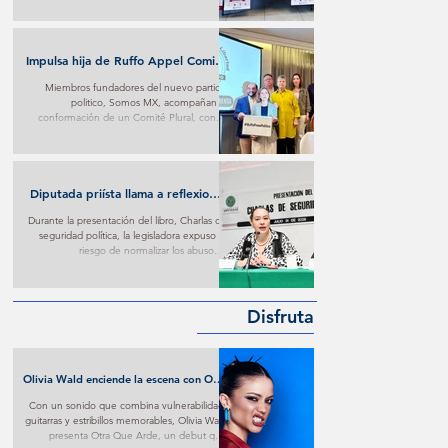
Impulsa hija de Ruffo Appel Comité
en su defensa con respaldo de
Miembros fundadores del nuevo partido
fundadores de Somos MX
politico, Somos MX, acompañan la
conformación de un Comité Plural, con el
que buscan ejercer presión para conseguir
trato digno contra lo que consideran materia
de persecución.
Diputada priísta llama a reflexionar
sobre imposiciones oficialistas
Durante la presentación del libro, Charlas de
seguridad política, la legisladora expuso el
riesgo de normalizar los abusos e
imposiciones oficialistas.
Disfruta
Olivia Wald enciende la escena con Otra
Que Arde: El desamor Pop al más puro
Con un sonido que combina vulnerabilidad,
estilo de la narrativa estadounidense
guitarras y estribillos memorables, Olivia Wald
presenta Otra Que Arde, un debut que