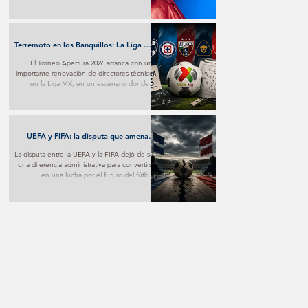
transforma el desamor en una poderosa
experiencia pop y marca un nuevo paso en
su proyección internacional.
Terremoto en los Banquillos: La Liga MX
Reinventa sus Liderazgos para el
El Torneo Apertura 2026 arranca con una
Apertura 2026
importante renovación de directores técnicos
en la Liga MX, en un escenario donde la
estrategia y los nuevos proyectos buscarán
marcar la diferencia desde la primera jornada.
UEFA y FIFA: la disputa que amenaza
con fracturar al fútbol mundial
La disputa entre la UEFA y la FIFA dejó de ser
una diferencia administrativa para convertirse
en una lucha por el futuro del fútbol.
Mientras una apuesta por nuevos modelos
de negocio, la otra advierte sobre los riesgos
de poner el aspecto comercial por encima
del deportivo.