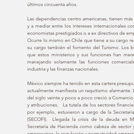
últimos cincuenta años. 
Las dependencias centro americanas, tienen más u
y a mediar entre los intereses internacionales co
economistas prestigiados o a ex directivos de emp
Ocurre lo mismo en Chile que tiene a su cargo regul
su cargo también el fomento del Turismo. Los br
que estos ministerios y sus funciones han mer
manejando solamente las funciones comercial
industria y las finanzas nacionales. 
México siempre ha tenido en esta cartera presupu
actualmente manifiesta un raquitismo alarmante.
del siglo veinte y poco a poco creció a Comerci
y atribuciones.   La tutela de los sectores fina
por ejemplo, estuvieron a cargo de la Secretarí
(SECOFI).  Llegada la crisis de la deuda en 
Secretaría de Hacienda como cabeza de sector y s
empresarios, la regulación y normatividad empresari