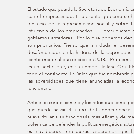
El estado que guarda la Secretaría de Economía en 
con el empresariado. El presente gobierno se h
prejuicio de la representación social y sobre 
influencia de los empresarios.  El presupuesto 
gobiernos anteriores.  Por lo que podemos decir 
son prioritarios. Pienso que, sin duda, el des
desafortunados en la historia de la dependencia
ciento menor al que recibió en 2018.   Problema 
es un hecho que, en su tiempo, Tatiana Clouthi
todo el continente. La única que fue nombrada po
las adversidades que tiene anunciadas la econo
funcionario. 
Ante el oscuro escenario y los retos que tiene qu
que puede salvar el futuro de la dependencia.
nueva titular a su funcionaria más eficaz y de ma
polémica de defender la política energética actua
es muy bueno. Pero quizás, esperemos, que la