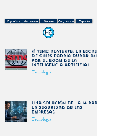
Coyuntura
Recreación
Placeres
Perspectivas
Negocios
📰 TSMC advierte: la escasez
de chips podría durar años
por el boom de la
inteligencia artificial
Tecnología
Una solución de la IA para
la seguridad de las
empresas
Tecnología