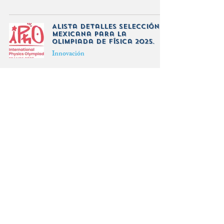
Alista detalles selección
mexicana para la
Olimpiada de Física 2025.
Innovación
Cirugía Robótica
Avanzada: Una Nueva
Esperanza para la Salud
Global
Innovación
Apunta Qualtrics a IA para
impulsar turismo
Sustentabilidad