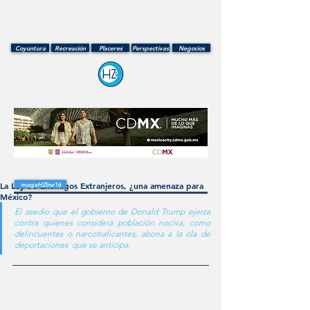
Coyuntura
Recreación
Placeres
Perspectivas
Negocios
La Ley de Enemigos Extranjeros, ¿una amenaza para
magaHZine16
México?
El asedio que el gobierno de Donald Trump ejerza 
contra quienes considera población nociva, como 
delincuentes o narcotraficantes, abona a la ola de 
deportaciones  que se anticipa.